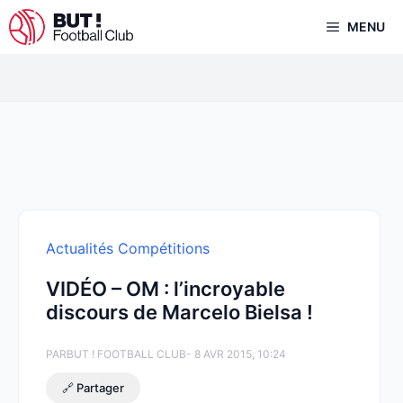
Aller
MENU
au
contenu
Actualités Compétitions
VIDÉO – OM : l’incroyable
discours de Marcelo Bielsa !
PAR
BUT ! FOOTBALL CLUB
- 8 AVR 2015, 10:24
🔗 Partager