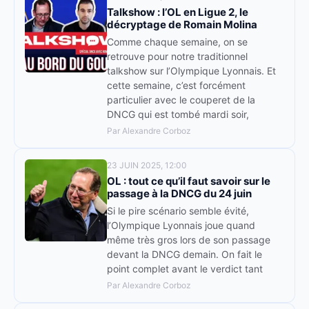
Talkshow : l’OL en Ligue 2, le
décryptage de Romain Molina
Comme chaque semaine, on se
retrouve pour notre traditionnel
talkshow sur l’Olympique Lyonnais. Et
cette semaine, c’est forcément
particulier avec le couperet de la
DNCG qui est tombé mardi soir,
Par Alexandre Corboz
23 JUIN 2025, 12:00
OL : tout ce qu’il faut savoir sur le
passage à la DNCG du 24 juin
Si le pire scénario semble évité,
l’Olympique Lyonnais joue quand
même très gros lors de son passage
devant la DNCG demain. On fait le
point complet avant le verdict tant
Par Alexandre Corboz