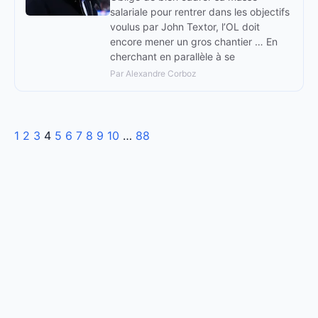
salariale pour rentrer dans les objectifs
voulus par John Textor, l’OL doit
encore mener un gros chantier … En
cherchant en parallèle à se
Par Alexandre Corboz
1
2
3
4
5
6
7
8
9
10
…
88