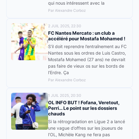
qui nous intéressent avec la
Par Alexandre Corboz
2 JUIL 2025, 22:30
FC Nantes Mercato : un club a
accéléré pour Mostafa Mohamed !
S’il doit reprendre l’entraînement au FC
Nantes sous les ordres de Luis Castro,
Mostafa Mohamed (27 ans) ne devrait
pas faire de vieux os sur les bords de
l’Erdre. Ça
Par Alexandre Corboz
1 JUIL 2025, 20:30
OL INFO BUT ! Fofana, Veretout,
Perri… Le point sur les dossiers
chauds
Si la rétrogradation en Ligue 2 a lancé
une vague d’offres sur les joueurs de
l’OL, Michèle Kang ne fera pas