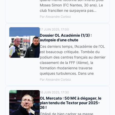
Moses Simon (FC Nantes, 30 ans). Le
club francilien ne surpayera pas…
Par Alexandre Corboz
17 JUIN 2025, 17:00
Dossier OL Académie (1/3) :
autopsie d’une chute
Ces derniers temps, l’Académie de l’OL
est beaucoup critiquée. Tombée du
podium des centres français au dernier
classement de la FFF (4ème), la
formation rhodanienne traverse
quelques turbulences. Dans une
Par Alexandre Corboz
16 JUIN 2025, 17:30
OL Mercato : 50 M€ à dégager, le
plan tendu de Textor pour 2025-
26 !
Obligé de bien cadrer sa masse