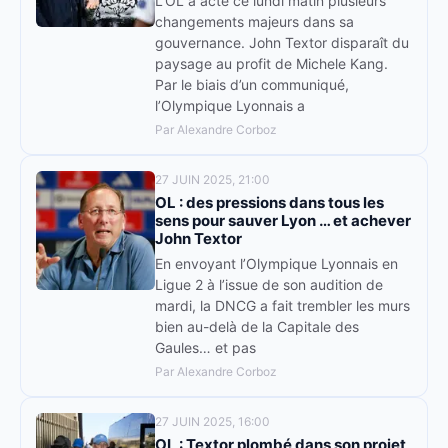
L’OL a acté ce lundi matin plusieurs
changements majeurs dans sa
gouvernance. John Textor disparaît du
paysage au profit de Michele Kang.
Par le biais d’un communiqué,
l’Olympique Lyonnais a
Par Alexandre Corboz
27 JUIN 2025, 21:00
OL : des pressions dans tous les
sens pour sauver Lyon … et achever
John Textor
En envoyant l’Olympique Lyonnais en
Ligue 2 à l’issue de son audition de
mardi, la DNCG a fait trembler les murs
bien au-delà de la Capitale des
Gaules… et pas
Par Alexandre Corboz
27 JUIN 2025, 16:00
OL : Textor plombé dans son projet