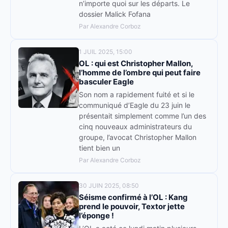
n’importe quoi sur les départs. Le
dossier Malick Fofana
Par Alexandre Corboz
1 JUIL 2025, 15:00
OL : qui est Christopher Mallon,
l’homme de l’ombre qui peut faire
basculer Eagle
Son nom a rapidement fuité et si le
communiqué d’Eagle du 23 juin le
présentait simplement comme l’un des
cinq nouveaux administrateurs du
groupe, l’avocat Christopher Mallon
tient bien un
Par Alexandre Corboz
30 JUIN 2025, 08:50
Séisme confirmé à l’OL : Kang
prend le pouvoir, Textor jette
l’éponge !