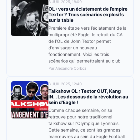
3 JUIL 2025, 18:00
OL : vers un éclatement de l’empire
Textor ? Trois scénarios explosifs
sur la table
Première étape vers l’éclatement de la
multipropriété Eagle, le retrait du CA
de l’OL de John Textor permet
d’envisager un nouveau
fonctionnement. Voici les trois
scénarios qui permettraient au club
Par Alexandre Corboz
3 JUIL 2025, 12:40
Talkshow OL : Textor OUT, Kang
IN… Les dessous de la révolution au
sein d’Eagle !
Comme chaque semaine, on se
retrouve pour notre traditionnel
talkshow sur l’Olympique Lyonnais.
Cette semaine, ce sont les grandes
manœuvres au sein du Eagle Football