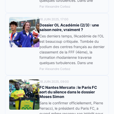
quelques turbulences. Dans une
Par Alexandre Corboz
18 JUIN 2025, 17:00
Dossier OL Académie (2/3) : une
saison noire, vraiment ?
Ces derniers temps, l’Académie de l’OL
est beaucoup critiquée. Tombée du
podium des centres français au dernier
classement de la FFF (4ème), la
formation rhodanienne traverse
quelques turbulences. Dans une
Par Alexandre Corboz
18 JUIN 2025, 09:00
FC Nantes Mercato : le Paris FC
sort du silence dans le dossier
Moses Simon
Sans le confirmer officiellement, Pierre
Ferracci, le président du Paris FC, a
quand même reconnu son intérêt pour