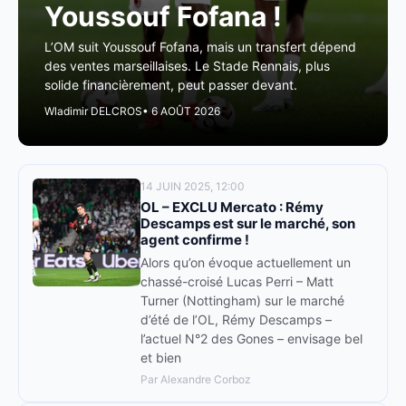
Youssouf Fofana !
L’OM suit Youssouf Fofana, mais un transfert dépend
des ventes marseillaises. Le Stade Rennais, plus
solide financièrement, peut passer devant.
Wladimir DELCROS
• 6 AOÛT 2026
14 JUIN 2025, 12:00
OL – EXCLU Mercato : Rémy
Descamps est sur le marché, son
agent confirme !
Alors qu’on évoque actuellement un
chassé-croisé Lucas Perri – Matt
Turner (Nottingham) sur le marché
d’été de l’OL, Rémy Descamps –
l’actuel N°2 des Gones – envisage bel
et bien
Par Alexandre Corboz