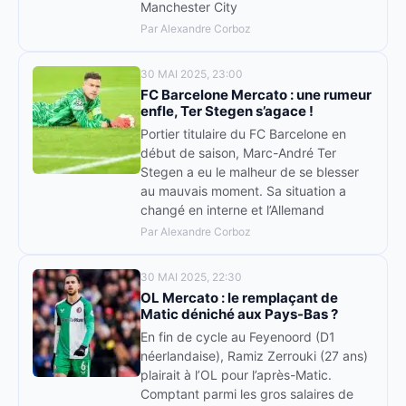
Manchester City
Par Alexandre Corboz
30 MAI 2025, 23:00
FC Barcelone Mercato : une rumeur
enfle, Ter Stegen s’agace !
Portier titulaire du FC Barcelone en
début de saison, Marc-André Ter
Stegen a eu le malheur de se blesser
au mauvais moment. Sa situation a
changé en interne et l’Allemand
Par Alexandre Corboz
30 MAI 2025, 22:30
OL Mercato : le remplaçant de
Matic déniché aux Pays-Bas ?
En fin de cycle au Feyenoord (D1
néerlandaise), Ramiz Zerrouki (27 ans)
plairait à l’OL pour l’après-Matic.
Comptant parmi les gros salaires de