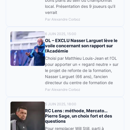
bons plans au sein du championnat
local. Présentation des 9 joueurs qu’il
verrait
Par Alexandre Corboz
6 JUIN 2025, 15:00
OL – EXCLU Nasser Larguet lève le
voile concernant son rapport sur
l’Académie
Choisi par Matthieu Louis-Jean et l’OL
pour apporter un « regard neutre » sur
le projet de refonte de la formation,
Nasser Larguet (66 ans), l’ancien
directeur du centre de formation de
Par Alexandre Corboz
5 JUIN 2025, 18:00
RC Lens : méthode, Mercato…
Pierre Sage, un choix fort et des
questions
Pour remplacer Will Still, parti à