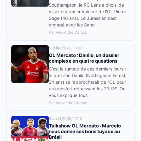
Southampton, le RC Lens a choisi de
miser sur l’ex entraîneur de l’OL Pierre
Sage (46 ans). Le Jurassien s’est
engagé avec les Sang
Par Alexandre Corboz
5 JUIN 2025, 15:00
OL Mercato : Danilo, un dossier
complexe en quatre questions
C’est la rumeur de ces derniers jours :
le brésilien Danilo (Nottingham Forest,
24 ans) se rapprocherait de l’OL pour
un transfert dépassant les 20 M€. On
vous explique tous
Par Alexandre Corboz
4 JUIN 2025, 17:10
Talkshow OL Mercato : Marcelo
nous donne ses bons tuyaux au
Brésil