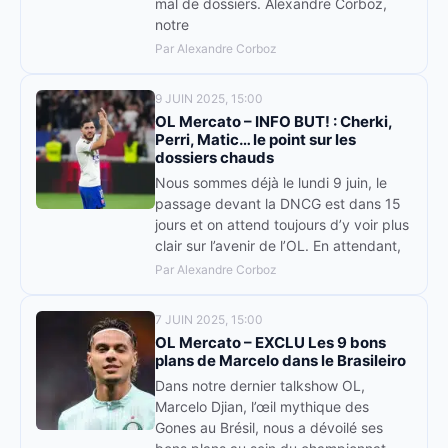
mal de dossiers. Alexandre Corboz,
notre
Par Alexandre Corboz
9 JUIN 2025, 15:00
OL Mercato – INFO BUT! : Cherki,
Perri, Matic… le point sur les
dossiers chauds
Nous sommes déjà le lundi 9 juin, le
passage devant la DNCG est dans 15
jours et on attend toujours d’y voir plus
clair sur l’avenir de l’OL. En attendant,
Par Alexandre Corboz
7 JUIN 2025, 15:00
OL Mercato – EXCLU Les 9 bons
plans de Marcelo dans le Brasileiro
Dans notre dernier talkshow OL,
Marcelo Djian, l’œil mythique des
Gones au Brésil, nous a dévoilé ses