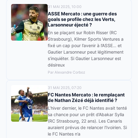
31 MAI 2025, 10:00
ASSE Mercato : une guerre des
goals se profile chez les Verts,
Larsonneur éjecté ?
En se plaçant sur Robin Risser (RC
Strasbourg), Kilmer Sports Ventures a
fixé un cap pour l’avenir à l’ASSE… et
Gautier Larsonneur peut légitimement
s’inquiéter. Si Gautier Larsonneur est
désireux
Par Alexandre Corboz
31 MAI 2025, 07:20
FC Nantes Mercato : le remplaçant
de Nathan Zézé déjà identifié ?
L’hiver dernier, le FC Nantes avait tenté
sa chance pour un prêt d’Abakar Sylla
(RC Strasbourg, 22 ans). Les Canaris
auraient prévus de relancer l’Ivoirien. Si
le FC Nantes n’a