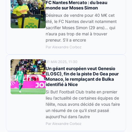
FC Nantes Mercato : du beau
monde sur Moses Simon
Désireux de vendre pour 40 M€ cet
été, le FC Nantes devrait notamment
sacrifier Moses Simon (29 ans)… qui
n’aura pas trop de mal à trouver
preneur. S’il a encore
Par Alexandre Corboz
31 MAI 2025, 11:30
Un géant européen veut Genesio
(LOSC), fin de la piste De Gea pour
Monaco, le remplaçant de Bulka
identifié à Nice
Si But! Football Club traite en premier
lieu l’actualité de certaines équipes de
l’élite, nous avons décidé de vous faire
un résumé de ce qu’il s’est passé
aujourd’hui dans l’autre
Par Alexandre Corboz