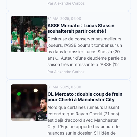
Par Alexandre Corboz
31 MAI 2025, 06:00
ASSE Mercato : Lucas Stassin
souhaiterait partir cet été !
Désireuse de conserver ses meilleurs
joueurs, l’ASSE pourrait tomber sur un
os dans le dossier Lucas Stassin (20
ans)… Auteur d’une deuxième partie de
saison très intéressante à l’ASSE (12
Par Alexandre Corboz
31 MAI 2025, 05:00
OL Mercato : double coup de frein
pour Cherki à Manchester City
Alors que certaines rumeurs laissent
entendre que Rayan Cherki (21 ans)
est déjà d’accord avec Manchester
City, L’Equipe apporte beaucoup de
nuances sur le dossier. Si l’idée de