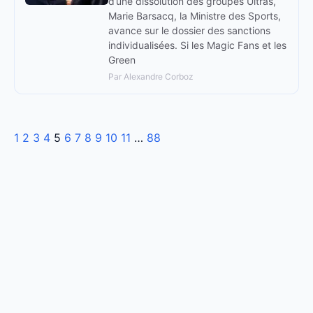
d’une dissolution des groupes Ultras,
Marie Barsacq, la Ministre des Sports,
avance sur le dossier des sanctions
individualisées. Si les Magic Fans et les
Green
Par Alexandre Corboz
1
2
3
4
5
6
7
8
9
10
11
…
88