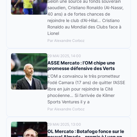
Selon une source au fonds souverain
saoudien, Cristiano Ronaldo (Al-Nassr,
40 ans) a de fortes chances de
rejoindre le club d’Al-Hilal… Cristiano
Ronaldo au Mondial des Clubs face à
Lionel
Par Alexandre Corboz
29 MAI 2025, 14:00
ASSE Mercato : l’OM chipe une
promesse défensive des Verts
L’OM a convaincu le très prometteur
Fodé Camara (17 ans) de quitter l’ASSE
libre en juin pour rejoindre la Cité
phocéenne… Si l’arrivée de Kilmer
Sports Ventures il y a
Par Alexandre Corboz
29 MAI 2025, 13:00
OL Mercato : Botafogo fonce sur le
nouvel Almada… promis à Lyon en