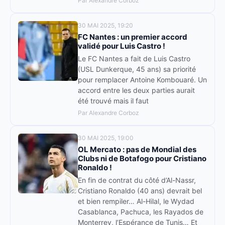
Par Alexandre Corboz
30 MAI 2025, 19:20
FC Nantes : un premier accord
validé pour Luis Castro !
Le FC Nantes a fait de Luis Castro
(USL Dunkerque, 45 ans) sa priorité
pour remplacer Antoine Kombouaré. Un
accord entre les deux parties aurait
été trouvé mais il faut
Par Alexandre Corboz
30 MAI 2025, 19:00
OL Mercato : pas de Mondial des
Clubs ni de Botafogo pour Cristiano
Ronaldo !
En fin de contrat du côté d’Al-Nassr,
Cristiano Ronaldo (40 ans) devrait bel
et bien rempiler… Al-Hilal, le Wydad
Casablanca, Pachuca, les Rayados de
Monterrey, l’Espérance de Tunis… Et