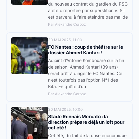
du nouveau contrat du gardien du PSG
a été « reportée par superstition ». S’il
est parvenu à faire éteindre pas mal de
Par Alexandre Corboz
30 MAI 2025, 11:00
FC Nantes : coup de théâtre sur le
dossier Ahmed Kantari !
Adjoint d’Antoine Kombouaré sur la fin
de saison, Ahmed Kantari (39 ans)
serait prêt à diriger le FC Nantes. Ce
n’est toutefois pas l’option N°1 des
Kita. En quête d’un
Par Alexandre Corboz
30 MAI 2025, 10:00
Stade Rennais Mercato : la
direction prépare déjà un loft pour
cet été !
Cet été, du fait de la crise économique