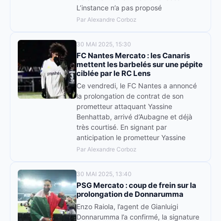
L’instance n’a pas proposé
Par Alexandre Corboz
30 MAI 2025, 15:30
FC Nantes Mercato : les Canaris
mettent les barbelés sur une pépite
ciblée par le RC Lens
Ce vendredi, le FC Nantes a annoncé
la prolongation de contrat de son
prometteur attaquant Yassine
Benhattab, arrivé d’Aubagne et déjà
très courtisé. En signant par
anticipation le prometteur Yassine
Par Alexandre Corboz
30 MAI 2025, 13:40
PSG Mercato : coup de frein sur la
prolongation de Donnarumma
Enzo Raiola, l’agent de Gianluigi
Donnarumma l’a confirmé, la signature