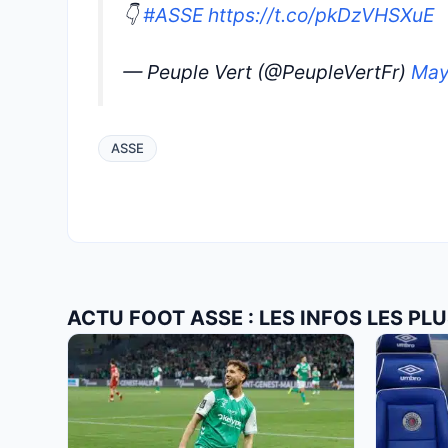
👇
#ASSE
https://t.co/pkDzVHSXuE
— Peuple Vert (@PeupleVertFr)
May
ASSE
ACTU FOOT ASSE : LES INFOS LES P