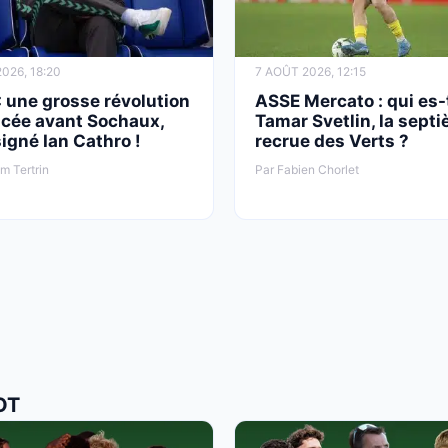
026, 18:20
7 AOÛT 2026, 12:15
 une grosse révolution
ASSE Mercato : qui es-
cée avant Sochaux,
Tamar Svetlin, la sept
signé Ian Cathro !
recrue des Verts ?
am Tertrin
Par Fabien Chorlet
OT