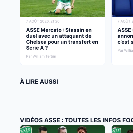
7 AOÛT 2026, 21:20
7 AOÛT 2
ASSE Mercato : Stassin en
ASSE :
duel avec un attaquant de
annon
Chelsea pour un transfert en
c’est 
Serie A ?
Par Willi
Par William Tertrin
À LIRE AUSSI
VIDÉOS ASSE : TOUTES LES INFOS FO