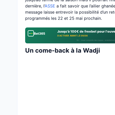
dernière, l’
ASSE
a fait savoir que l’ailier ghané
message laisse entrevoir la possibilité d’un ret
programmés les 22 et 25 mai prochain.
Jusqu'à 100€ de freebet pour l'ouv
Bet365
À ACTIVER AVANT LE 09/08
18+ · Jouer comporte des risques : endettement
Un come-back à la Wadji