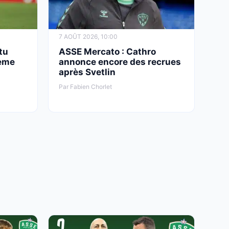
7 AOÛT 2026, 10:00
tu
ASSE Mercato : Cathro
ième
annonce encore des recrues
après Svetlin
Par Fabien Chorlet