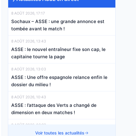
8 AOÛT 2026, 17:17
Sochaux – ASSE : une grande annonce est
tombée avant le match !
8 AOÛT 2026, 13:43
ASSE : le nouvel entraîneur fixe son cap, le
capitaine tourne la page
8 AOÛT 2026, 13:03
ASSE : Une offre espagnole relance enfin le
dossier du milieu !
8 AOÛT 2026, 10:43
ASSE : l’attaque des Verts a changé de
dimension en deux matches !
8 AOÛT 2026, 06:23
ASSE : Kilmer franchit les 10 M€ et change de
Voir toutes les actualités