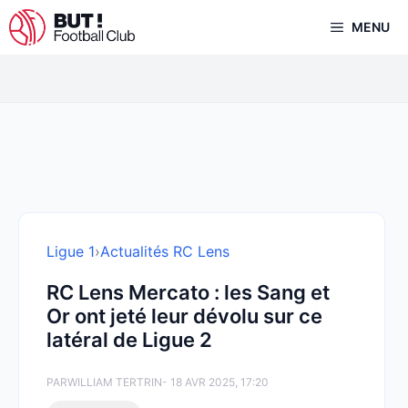
Aller
MENU
au
contenu
Ligue 1
›
Actualités RC Lens
RC Lens Mercato : les Sang et
Or ont jeté leur dévolu sur ce
latéral de Ligue 2
PAR
WILLIAM TERTRIN
- 18 AVR 2025, 17:20