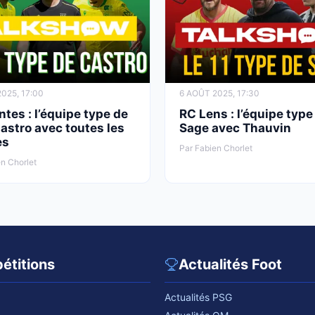
025, 17:00
6 AOÛT 2025, 17:30
tes : l’équipe type de
RC Lens : l’équipe type
astro avec toutes les
Sage avec Thauvin
es
Par Fabien Chorlet
n Chorlet
étitions
Actualités Foot
Actualités PSG