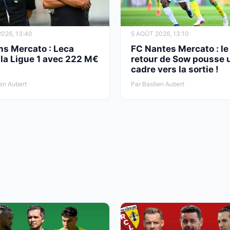
026, 13:40
5 AOÛT 2026, 13:10
ns Mercato : Leca
FC Nantes Mercato : le
 la Ligue 1 avec 222 M€
retour de Sow pousse 
cadre vers la sortie !
en Aubert
Par Bastien Aubert