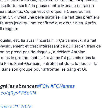
stelletto, sorti à la pause contre Monaco en raison
ueurs absents. Ce qui veut dire que le Camerounais
et Or. « C’est une belle surprise. Il a fait des premiers
autres jeudi qui ont confirmé que c’était bien. Après,
 réagit. »
elin, est, lui aussi, incertain. « Ça va mieux, il a fait
siquement et c’est intéressant ce qu’il est en train de
, on ne prend pas de risque », a déclaré Antoine
dans le groupe nantais ? « Je ne l’ai pas mis dans la
du Paris Saint-Germain, entretenant donc le flou sur la
al dans son groupe pour affronter les Sang et Or.
lgré les absences
#FCN
#FCNantes
/t.co/qRyvFF5cKN
ruary 21, 2025