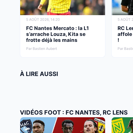
5 AOÛT 2026, 14:20
5 AOÛT 2
FC Nantes Mercato : la L1
RC Le
s’arrache Louza, Kita se
affole
frotte déjà les mains
!
Par Bastien Aubert
Par Basti
À LIRE AUSSI
VIDÉOS FOOT : FC NANTES, RC LENS