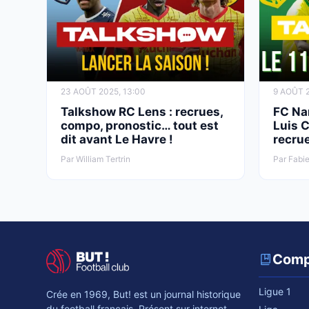
23 AOÛT 2025, 13:00
9 AOÛT 2
Talkshow RC Lens : recrues,
FC Nan
compo, pronostic… tout est
Luis C
dit avant Le Havre !
recru
Par William Tertrin
Par Fabie
Comp
Ligue 1
Crée en 1969, But! est un journal historique
du football français. Présent sur internet