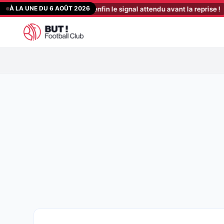
Aller
À LA UNE DU 6 AOÛT 2026
 Der Zakarian reçoit enfin le signal attendu avant la reprise !
[07:21
au
contenu