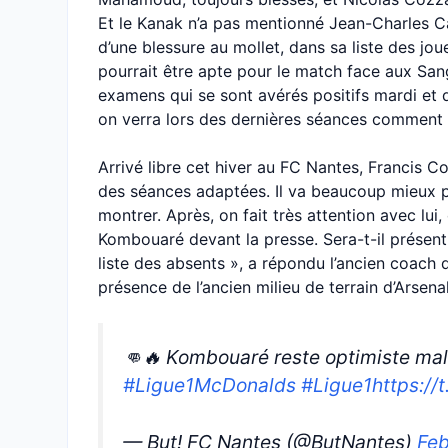
Et le Kanak n’a pas mentionné Jean-Charles Ca
d’une blessure au mollet, dans sa liste des jo
pourrait être apte pour le match face aux Sang 
examens qui se sont avérés positifs mardi et d’
on verra lors des dernières séances comment il
Arrivé libre cet hiver au FC Nantes, Francis Coqu
des séances adaptées. Il va beaucoup mieux phy
montrer. Après, on fait très attention avec lui
Kombouaré devant la presse. Sera-t-il présent 
liste des absents », a répondu l’ancien coach 
présence de l’ancien milieu de terrain d’Arsen
👊🔥 Kombouaré reste optimiste ma
#Ligue1McDonalds
#Ligue1
https:/
— But! FC Nantes (@ButNantes)
Feb