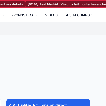
 débuts
[07:01]
Real Madrid : Vinicius fait monter les enchères, un 
PRONOSTICS
VIDÉOS
FAIS TA COMPO !
Actualités RC Lens en direct