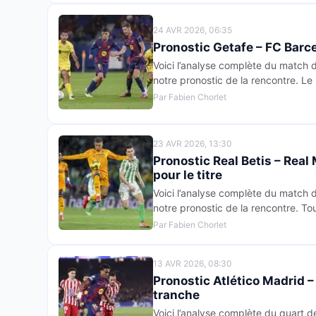
24 AVR 2026, 06:35
Pronostic Getafe – FC Barce
Voici l’analyse complète du match d
notre pronostic de la rencontre. L
Par Fabien Chorlet
23 AVR 2026, 13:30
Pronostic Real Betis – Real
pour le titre
Voici l’analyse complète du match d
notre pronostic de la rencontre. To
Par Fabien Chorlet
13 AVR 2026, 08:30
Pronostic Atlético Madrid –
tranche
Voici l’analyse complète du quart de