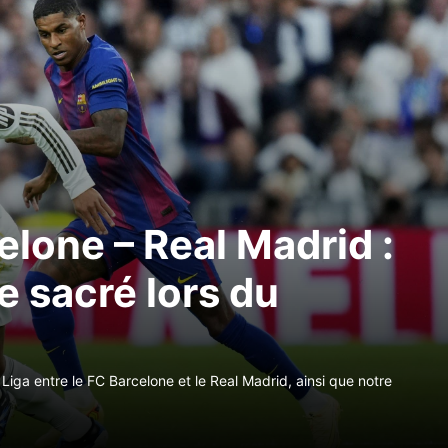
elone – Real Madrid :
re sacré lors du
Liga entre le FC Barcelone et le Real Madrid, ainsi que notre