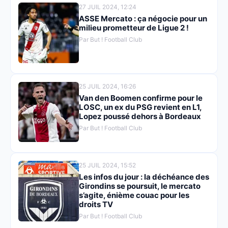
27 JUIL 2024, 12:24
ASSE Mercato : ça négocie pour un
milieu prometteur de Ligue 2 !
Par But ! Football Club
25 JUIL 2024, 16:26
Van den Boomen confirme pour le
LOSC, un ex du PSG revient en L1,
Lopez poussé dehors à Bordeaux
Par But ! Football Club
25 JUIL 2024, 15:52
Les infos du jour : la déchéance des
Girondins se poursuit, le mercato
s’agite, énième couac pour les
droits TV
Par But ! Football Club