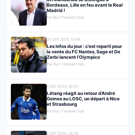
Bordeaux, Lille en feu avant le Real
Madrid !
Par But ! Football Club
20 SEP 2024, 15:48
Les infos du jour : c’est reparti pour
la vente du FC Nantes, Sage et De
Zerbi lancent l’Olympico
Par But ! Football Club
6 SEP 2024, 20:03
Létang réagit au retour d’André
Gomes au LOSC, un départ à Nice
et Strasbourg
Par But ! Football Club
5 SEP 2024, 06:36