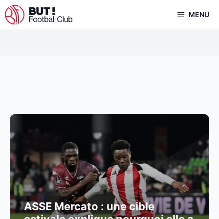
Aller
MENU
au
contenu
ASSE Mercato : une cible