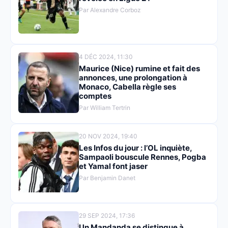
Par Alexandre Corboz
4 DÉC 2024, 11:30
Maurice (Nice) rumine et fait des
annonces, une prolongation à
Monaco, Cabella règle ses
comptes
Par William Tertrin
20 NOV 2024, 19:40
Les Infos du jour : l’OL inquiète,
Sampaoli bouscule Rennes, Pogba
et Yamal font jaser
Par Benjamin Danet
29 SEP 2024, 17:36
Un Mandanda se distingue à