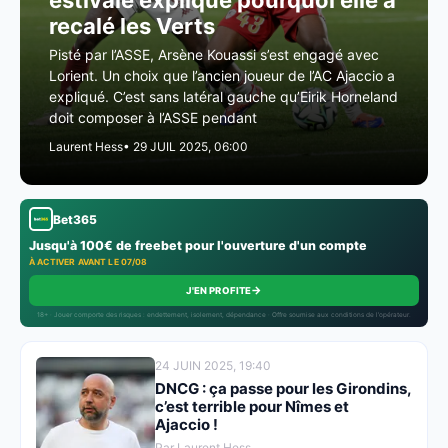
estivale explique pourquoi elle a
recalé les Verts
Pisté par l’ASSE, Arsène Kouassi s’est engagé avec
Lorient. Un choix que l’ancien joueur de l’AC Ajaccio a
expliqué. C’est sans latéral gauche qu’Eirik Horneland
doit composer à l’ASSE pendant
Laurent Hess
• 29 JUIL 2025, 06:00
Bet365
Jusqu'à 100€ de freebet pour l'ouverture d'un compte
À ACTIVER AVANT LE 07/08
→
J'EN PROFITE
18+ · Jouer comporte des risques : endettement, isolement, dépendance · Offre soumise aux conditions de l’opérateur.
24 JUIN 2025, 19:40
DNCG : ça passe pour les Girondins,
c’est terrible pour Nîmes et
Ajaccio !
Par Laurent Hess