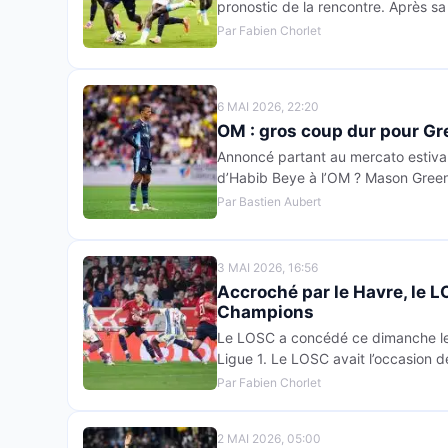
pronostic de la rencontre. Après sa
Par Fabien Chorlet
6 MAI 2026, 22:20
OM : gros coup dur pour G
Annoncé partant au mercato estival
d’Habib Beye à l’OM ? Mason Green
Par Bastien Aubert
3 MAI 2026, 16:56
Accroché par le Havre, le L
Champions
Le LOSC a concédé ce dimanche le m
Ligue 1. Le LOSC avait l’occasion 
Par Fabien Chorlet
2 MAI 2026, 05:00