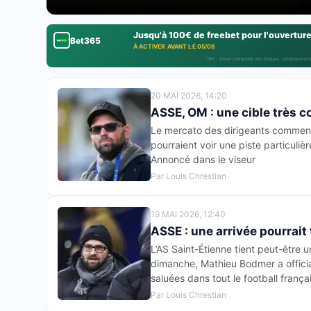
Jusqu'à 100€ de freebet pour l'ouvertur
Bet365
À ACTIVER AVANT LE 05/08
18+ · Jouer comporte des risques : endettement
20 MAI 2026, 14:20
ASSE, OM : une cible très c
Le mercato des dirigeants commence 
pourraient voir une piste particuli
Annoncé dans le viseur
Par Louis Chrestian
19 MAI 2026, 12:40
ASSE : une arrivée pourrait
L’AS Saint-Étienne tient peut-être 
dimanche, Mathieu Bodmer a officia
saluées dans tout le football françai
Par Louis Chrestian