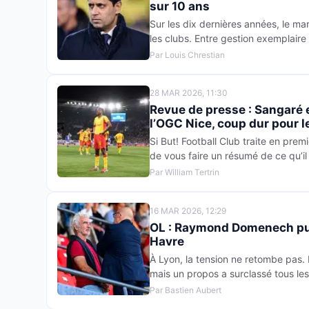
sur 10 ans
Sur les dix dernières années, le ma
les clubs. Entre gestion exemplaire 
Par Louis Chrestian
28 MAR 2026, 11:30
Revue de presse : Sangaré e
l’OGC Nice, coup dur pour 
Si But! Football Club traite en premi
de vous faire un résumé de ce qu’il 
Par William Tertrin
16 MAR 2026, 12:29
OL : Raymond Domenech pulv
Havre
À Lyon, la tension ne retombe pas.
mais un propos a surclassé tous 
Par Bastien Aubert