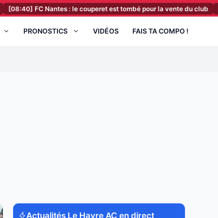
FC Nantes : le couperet est tombé pour la vente du club
[08:20]
RC 
PRONOSTICS
VIDÉOS
FAIS TA COMPO !
Actualités Le Havre AC en direct