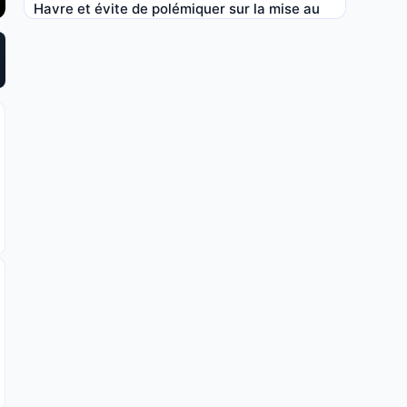
Havre et évite de polémiquer sur la mise au
vert
8 MAI 2026, 07:30
Pronostic Le Havre – OM : Marseille peut-il
relever la tête ?
6 MAI 2026, 22:20
OM : gros coup dur pour Greenwood avant Le
Havre
3 MAI 2026, 16:56
Accroché par le Havre, le LOSC offre un
sursis à l’OM pour la Ligue des Champions
2 MAI 2026, 05:00
Pronostic LOSC – Le Havre : victoire
impérative pour Lille dans la course au
podium