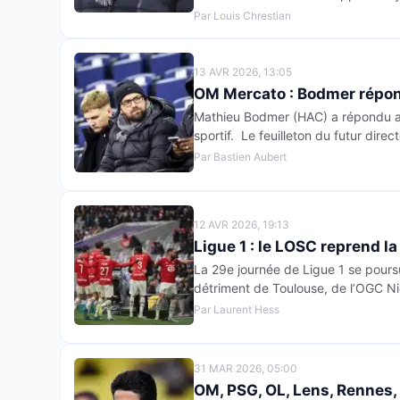
Par Louis Chrestian
13 AVR 2026, 13:05
OM Mercato : Bodmer répond
Mathieu Bodmer (HAC) a répondu au
sportif. Le feuilleton du futur dire
Par Bastien Aubert
12 AVR 2026, 19:13
Ligue 1 : le LOSC reprend l
La 29e journée de Ligue 1 se pours
détriment de Toulouse, de l’OGC N
Par Laurent Hess
31 MAR 2026, 05:00
OM, PSG, OL, Lens, Rennes,