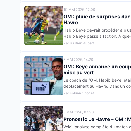
10 MAI 2026, 12:00
OM : pluie de surprises dan
Havre
Habib Beye devrait procéder à plu
Habib Beye passe à l’action. À que
Par Bastien Aubert
8 MAI 2026, 14:20
OM : Beye annonce un coup 
mise au vert
Le coach de l’OM, Habib Beye, étai
déplacement au Havre. Dans un con
Par Fabien Chorlet
8 MAI 2026, 07:30
Pronostic Le Havre – OM : Ma
Voici l’analyse complète du match d