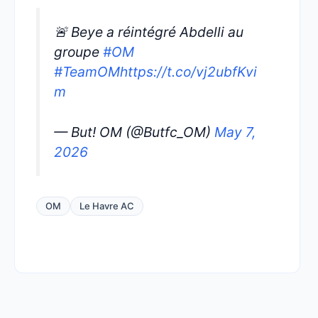
🚨 Beye a réintégré Abdelli au
groupe
#OM
#TeamOM
https://t.co/vj2ubfKvi
m
— But! OM (@Butfc_OM)
May 7,
2026
OM
Le Havre AC