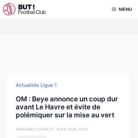
Aller
MENU
au
contenu
Actualités Ligue 1
OM : Beye annonce un coup dur
avant Le Havre et évite de
polémiquer sur la mise au vert
PAR
FABIEN CHORLET
- 8 MAI 2026, 14:20