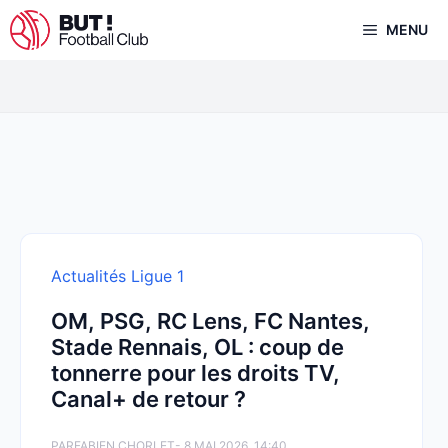
Aller
MENU
au
contenu
Actualités Ligue 1
OM, PSG, RC Lens, FC Nantes,
Stade Rennais, OL : coup de
tonnerre pour les droits TV,
Canal+ de retour ?
PAR
FABIEN CHORLET
- 8 MAI 2026, 14:40