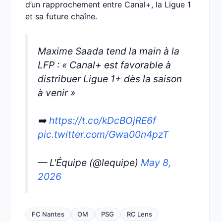
d’un rapprochement entre Canal+, la Ligue 1
et sa future chaîne.
Maxime Saada tend la main à la
LFP : « Canal+ est favorable à
distribuer Ligue 1+ dès la saison
à venir »
➡️
https://t.co/kDcBOjRE6f
pic.twitter.com/Gwa00n4pzT
— L'Équipe (@lequipe)
May 8,
2026
FC Nantes
OM
PSG
RC Lens