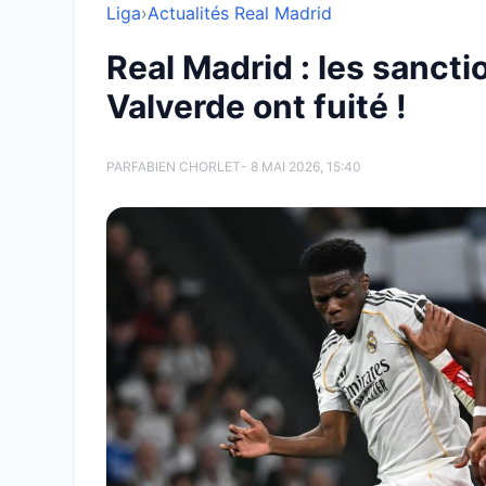
Liga
›
Actualités Real Madrid
Real Madrid : les sanct
Valverde ont fuité !
PAR
FABIEN CHORLET
- 8 MAI 2026, 15:40