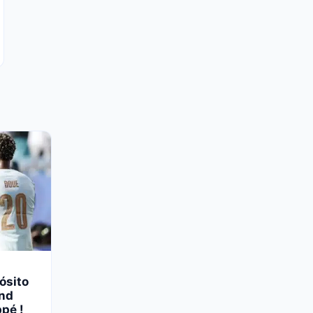
ósito
end
pé !