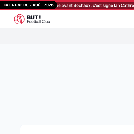
Aller
À LA UNE DU 7 AOÛT 2026
 révolution annoncée avant Sochaux, c’est signé Ian Cathro !
[18:01
au
contenu