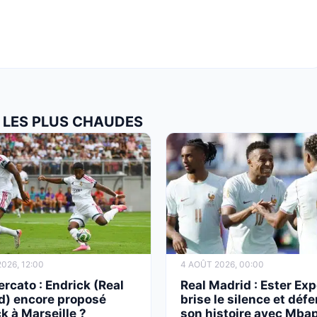
S LES PLUS CHAUDES
026, 12:00
4 AOÛT 2026, 00:00
cato : Endrick (Real
Real Madrid : Ester Exp
d) encore proposé
brise le silence et déf
k à Marseille ?
son histoire avec Mbap