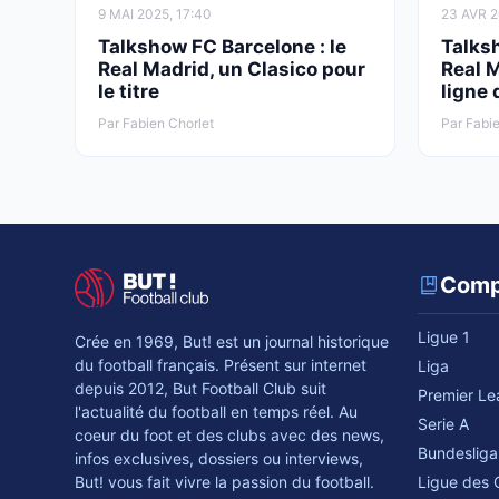
9 MAI 2025, 17:40
23 AVR 2
Talkshow FC Barcelone : le
Talks
Real Madrid, un Clasico pour
Real M
le titre
ligne 
Par Fabien Chorlet
Par Fabie
Comp
Ligue 1
Crée en 1969, But! est un journal historique
du football français. Présent sur internet
Liga
depuis 2012, But Football Club suit
Premier L
l'actualité du football en temps réel. Au
Serie A
coeur du foot et des clubs avec des news,
Bundesliga
infos exclusives, dossiers ou interviews,
Ligue des
But! vous fait vivre la passion du football.