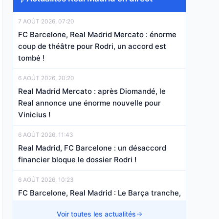
7 AOÛT 2026, 07:20
FC Barcelone, Real Madrid Mercato : énorme
coup de théâtre pour Rodri, un accord est
tombé !
6 AOÛT 2026, 20:20
Real Madrid Mercato : après Diomandé, le
Real annonce une énorme nouvelle pour
Vinicius !
6 AOÛT 2026, 11:43
Real Madrid, FC Barcelone : un désaccord
financier bloque le dossier Rodri !
6 AOÛT 2026, 10:23
FC Barcelone, Real Madrid : Le Barça tranche,
le dossier connaît un nouveau
Voir toutes les actualités
rebondissement