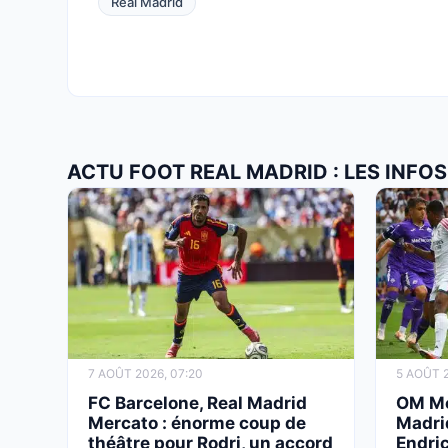
Real Madrid
ACTU FOOT REAL MADRID : LES INFO
7 AOÛT 2026, 07:20
5 AOÛT 2
FC Barcelone, Real Madrid
OM Mer
Mercato : énorme coup de
Madri
théâtre pour Rodri, un accord
Endric