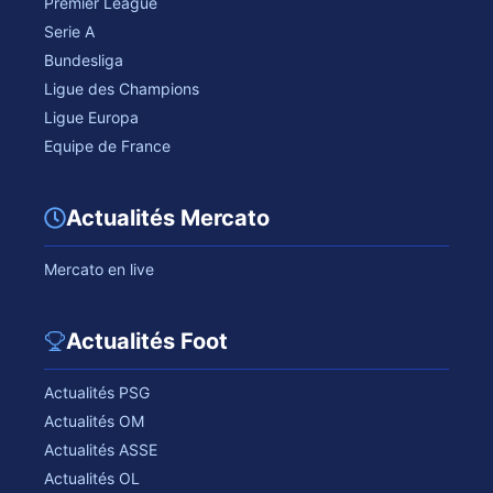
Premier League
Serie A
Bundesliga
Ligue des Champions
Ligue Europa
Equipe de France
Actualités Mercato
Mercato en live
Actualités Foot
Actualités PSG
Actualités OM
Actualités ASSE
Actualités OL