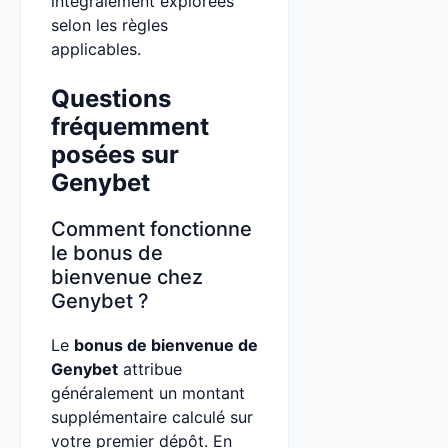
intégralement explorées
selon les règles
applicables.
Questions
fréquemment
posées sur
Genybet
Comment fonctionne
le bonus de
bienvenue chez
Genybet ?
Le
bonus de bienvenue de
Genybet
attribue
généralement un montant
supplémentaire calculé sur
votre premier dépôt. En