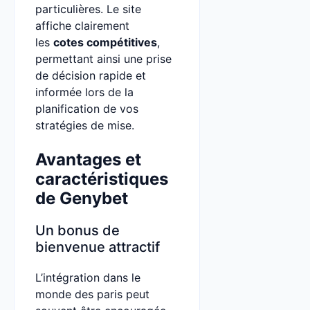
particulières. Le site
affiche clairement
les
cotes compétitives
,
permettant ainsi une prise
de décision rapide et
informée lors de la
planification de vos
stratégies de mise.
Avantages et
caractéristiques
de Genybet
Un bonus de
bienvenue attractif
L’intégration dans le
monde des paris peut