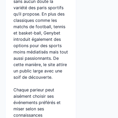
LIGUE 2
ASSE
sans aucun doute la
• 22:44
variété des paris sportifs
Sochaux –
qu’il propose. En plus des
ASSE : les
classiques comme les
enseignements
matchs de football, tennis
de large
et basket-ball, Genybet
victoire des
introduit également des
Verts
options pour des sports
moins médiatisés mais tout
aussi passionnants. De
cette manière, le site attire
un public large avec une
soif de découverte.
Chaque parieur peut
aisément choisir ses
événements préférés et
miser selon ses
connaissances