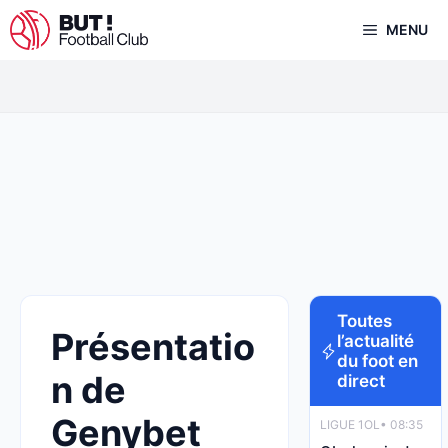
Aller
MENU
au
contenu
Toutes
Présentatio
l’actualité
du foot en
n de
direct
Genybet
LIGUE 1
OL
• 08:35