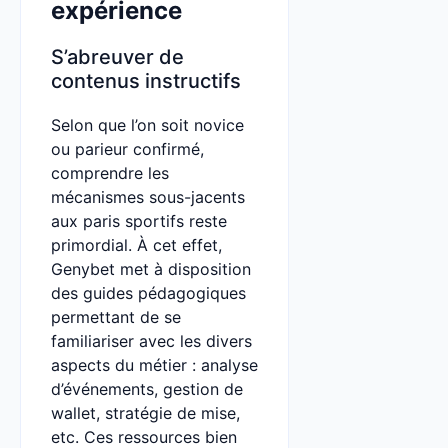
expérience
S’abreuver de
contenus instructifs
Selon que l’on soit novice
ou parieur confirmé,
comprendre les
mécanismes sous-jacents
aux paris sportifs reste
primordial. À cet effet,
Genybet met à disposition
des guides pédagogiques
permettant de se
familiariser avec les divers
aspects du métier : analyse
d’événements, gestion de
wallet, stratégie de mise,
etc. Ces ressources bien