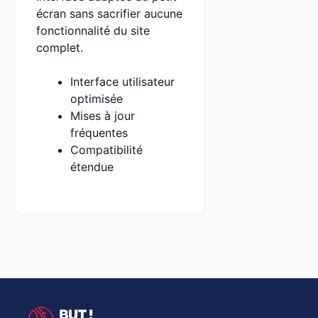
écran sans sacrifier aucune
fonctionnalité du site
complet.
Interface utilisateur
optimisée
Mises à jour
fréquentes
Compatibilité
étendue