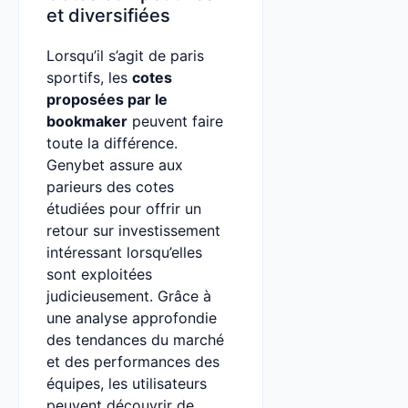
et diversifiées
Lorsqu’il s’agit de paris
sportifs, les
cotes
proposées par le
bookmaker
peuvent faire
toute la différence.
Genybet assure aux
parieurs des cotes
étudiées pour offrir un
retour sur investissement
intéressant lorsqu’elles
sont exploitées
judicieusement. Grâce à
une analyse approfondie
des tendances du marché
et des performances des
équipes, les utilisateurs
peuvent découvrir de