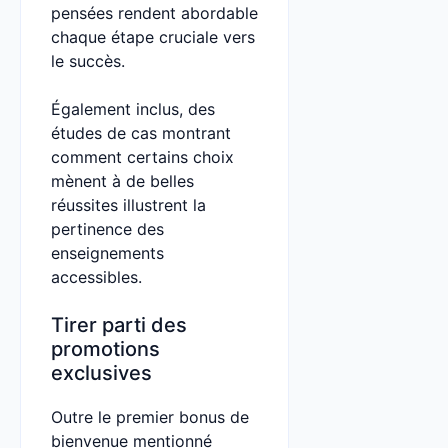
pensées rendent abordable
chaque étape cruciale vers
le succès.
Également inclus, des
études de cas montrant
comment certains choix
mènent à de belles
réussites illustrent la
pertinence des
enseignements
accessibles.
Tirer parti des
promotions
exclusives
Outre le premier bonus de
bienvenue mentionné