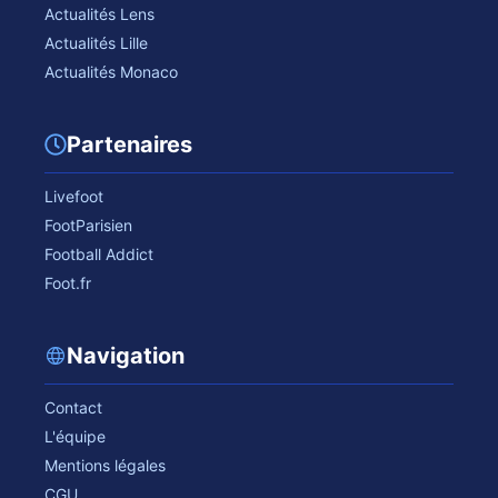
Actualités Lens
Actualités Lille
Actualités Monaco
Partenaires
Livefoot
FootParisien
Football Addict
Foot.fr
Navigation
Contact
L'équipe
Mentions légales
CGU