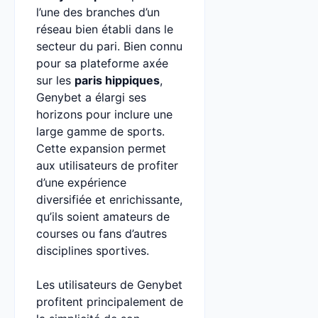
l’une des branches d’un
face aux
réseau bien établi dans le
Phocéens
secteur du pari. Bien connu
pour sa plateforme axée
LIGUE 1
OM
• 06:02
sur les
paris hippiques
,
OM : Genesio
Genybet a élargi ses
pourrait
horizons pour inclure une
relancer un
large gamme de sports.
défenseur
Cette expansion permet
inattendu
aux utilisateurs de profiter
grâce au grand
d’une expérience
ménage
diversifiée et enrichissante,
ASSE
qu’ils soient amateurs de
COMPÉTITIONS
courses ou fans d’autres
LIGUE 2
disciplines sportives.
• 06:00
Sochaux-ASSE
Les utilisateurs de Genybet
(0-3) : les
profitent principalement de
notes des