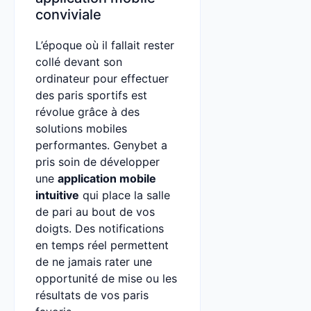
conviviale
L’époque où il fallait rester
collé devant son
ordinateur pour effectuer
des paris sportifs est
révolue grâce à des
solutions mobiles
performantes. Genybet a
pris soin de développer
une
application mobile
intuitive
qui place la salle
de pari au bout de vos
doigts. Des notifications
en temps réel permettent
de ne jamais rater une
opportunité de mise ou les
résultats de vos paris