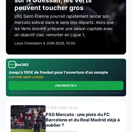
sur N’Guessan, les Verts
peuvent toucher gros
L’AS Saint-Étienne pourrait rapidement lancer son
mercato estival dans le sens des départs. Alors que
les Verts doivent préparer une saison capitale avec
un objectif clair, remonter en Ligue 1,
Louis Chrestian
• 4 JUIN 2026, 10:00
Bet365
Jusqu'à 100€ de freebet pour l'ouverture d'un compte
À ACTIVER AVANT LE 05/08
→
J'EN PROFITE
18+ · Jouer comporte des risques : endettement, isolement, dépendance · Offre soumise aux conditions de l’opérateur.
11 AVR 2026, 19:34
PSG Mercato : une piste du FC
Barcelone et du Real Madrid déjà à
oublier ?
Par Raphaël Nouet