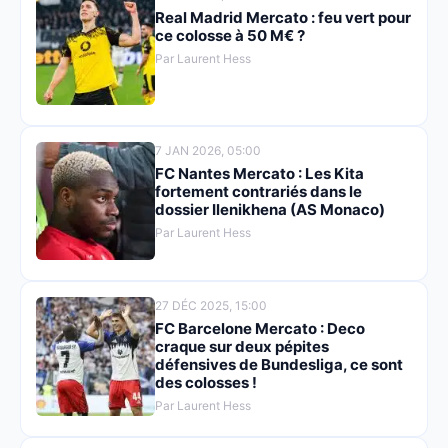
Real Madrid Mercato : feu vert pour
ce colosse à 50 M€ ?
Par Laurent Hess
7 JAN 2026, 05:00
FC Nantes Mercato : Les Kita
fortement contrariés dans le
dossier Ilenikhena (AS Monaco)
Par Laurent Hess
27 DÉC 2025, 15:00
FC Barcelone Mercato : Deco
craque sur deux pépites
défensives de Bundesliga, ce sont
des colosses !
Par Laurent Hess