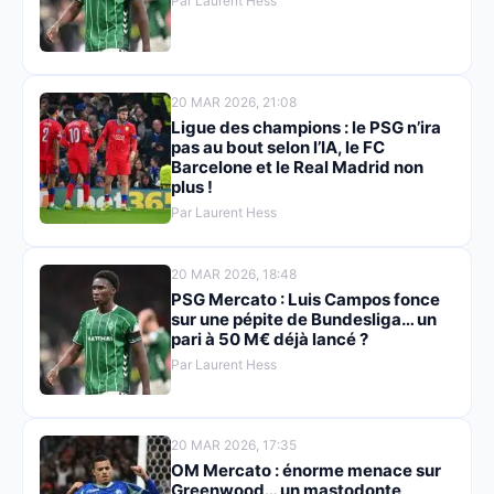
Par Laurent Hess
20 MAR 2026, 21:08
Ligue des champions : le PSG n’ira
pas au bout selon l’IA, le FC
Barcelone et le Real Madrid non
plus !
Par Laurent Hess
20 MAR 2026, 18:48
PSG Mercato : Luis Campos fonce
sur une pépite de Bundesliga… un
pari à 50 M€ déjà lancé ?
Par Laurent Hess
20 MAR 2026, 17:35
OM Mercato : énorme menace sur
Greenwood… un mastodonte