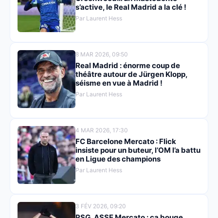
s’active, le Real Madrid a la clé !
Par Laurent Hess
8 MAR 2026, 09:50
Real Madrid : énorme coup de
théâtre autour de Jürgen Klopp,
séisme en vue à Madrid !
Par Laurent Hess
4 MAR 2026, 17:30
FC Barcelone Mercato : Flick
insiste pour un buteur, l’OM l’a battu
en Ligue des champions
Par Laurent Hess
3 FÉV 2026, 09:20
PSG, ASSE Mercato : ça bouge