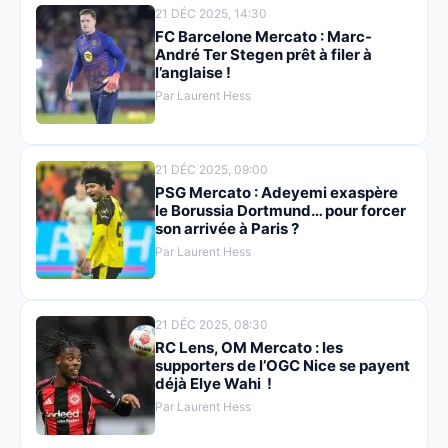
21 DÉC 2025, 14:30
FC Barcelone Mercato : Marc-
André Ter Stegen prêt à filer à
l’anglaise !
Par Laurent Hess
21 DÉC 2025, 09:00
PSG Mercato : Adeyemi exaspère
le Borussia Dortmund… pour forcer
son arrivée à Paris ?
Par Laurent Hess
21 DÉC 2025, 08:30
RC Lens, OM Mercato : les
supporters de l’OGC Nice se payent
déjà Elye Wahi !
Par Laurent Hess