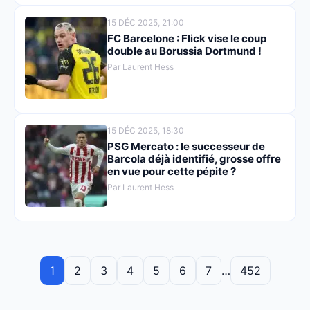
15 DÉC 2025, 21:00
FC Barcelone : Flick vise le coup
double au Borussia Dortmund !
Par Laurent Hess
15 DÉC 2025, 18:30
PSG Mercato : le successeur de
Barcola déjà identifié, grosse offre
en vue pour cette pépite ?
Par Laurent Hess
1
2
3
4
5
6
7
…
452