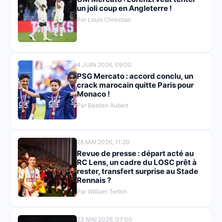
un joli coup en Angleterre !
Par Louis Chrestian
4 JUIN 2026, 09:00
PSG Mercato : accord conclu, un
crack marocain quitte Paris pour
Monaco !
Par Bastien Aubert
28 MAI 2026, 11:20
Revue de presse : départ acté au
RC Lens, un cadre du LOSC prêt à
rester, transfert surprise au Stade
Rennais ?
Par William Tertrin
23 MAI 2026, 07:00