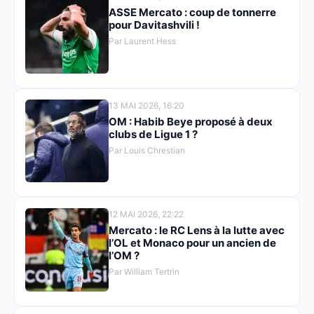
ASSE Mercato : coup de tonnerre
pour Davitashvili !
Par Laurent Hess
13 MAI 2026, 16:20
OM : Habib Beye proposé à deux
clubs de Ligue 1 ?
Par Louis Chrestian
12 MAI 2026, 22:22
Mercato : le RC Lens à la lutte avec
l’OL et Monaco pour un ancien de
l’OM ?
Par William Tertrin