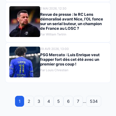
2 MAI 2026, 12:30
Revue de presse : le RC Lens
démoralisé avant Nice, l’OL fonce
sur un serial buteur, un champion
de France au LOSC ?
Par William Tertrin
29 AVR 2026, 13:00
PSG Mercato : Luis Enrique veut
frapper fort dès cet été avec un
premier gros coup !
Par Louis Chrestian
1
2
3
4
5
6
7
…
534