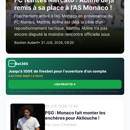
FC Nantes Mercato : Abline déjà
remis à sa place à l’AS Monaco !
Fraîchement arrivé à l’AS Monaco en provenance du
FC Nantes, Matthis Abline est déjà la cible d’un
repositionnement tactique. Matthis Abline n’a pas
encore disputé la moindre rencontre officielle sous
Bastien Aubert
• 31 JUIL 2026, 08:20
Bet365
Jusqu'à 100€ de freebet pour l'ouverture d'un compte
À ACTIVER AVANT LE 08/08
→
J'EN PROFITE
18+ · Jouer comporte des risques : endettement, isolement, dépendance · Offre soumise aux conditions de l’opérateur.
29 JUIL 2026, 13:40
PSG : Monaco fait monter les
enchères pour Akliouche !
Par Louis Chrestian