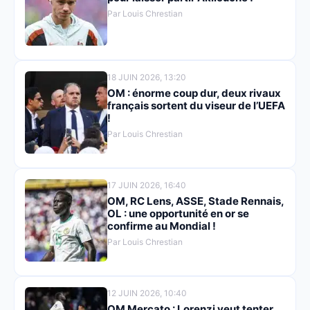
Par Louis Chrestian
18 JUIN 2026, 13:20
OM : énorme coup dur, deux rivaux
français sortent du viseur de l’UEFA
!
Par Louis Chrestian
17 JUIN 2026, 16:40
OM, RC Lens, ASSE, Stade Rennais,
OL : une opportunité en or se
confirme au Mondial !
Par Louis Chrestian
12 JUIN 2026, 10:40
OM Mercato : Lorenzi veut tenter