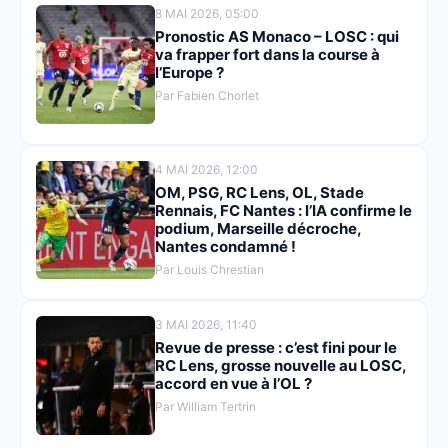
8 MAI 2026, 05:00
Pronostic AS Monaco – LOSC : qui
va frapper fort dans la course à
l’Europe ?
Par Fabien Chorlet
4 MAI 2026, 12:00
OM, PSG, RC Lens, OL, Stade
Rennais, FC Nantes : l’IA confirme le
podium, Marseille décroche,
Nantes condamné !
Par Louis Chrestian
3 MAI 2026, 11:40
Revue de presse : c’est fini pour le
RC Lens, grosse nouvelle au LOSC,
accord en vue à l’OL ?
Par William Tertrin