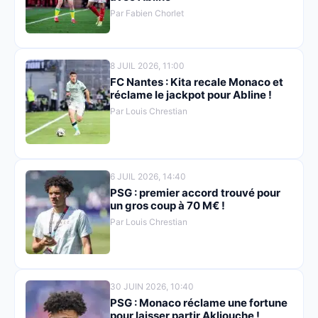
Par Fabien Chorlet
8 JUIL 2026, 11:00
FC Nantes : Kita recale Monaco et
réclame le jackpot pour Abline !
Par Louis Chrestian
6 JUIL 2026, 14:40
PSG : premier accord trouvé pour
un gros coup à 70 M€ !
Par Louis Chrestian
30 JUIN 2026, 10:40
PSG : Monaco réclame une fortune
pour laisser partir Akliouche !