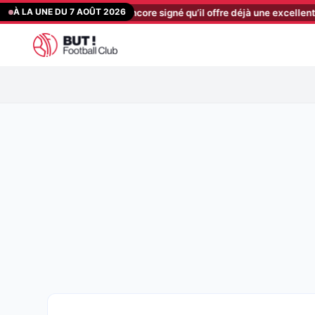
Aller
À LA UNE DU 7 AOÛT 2026
n n’a même pas encore signé qu’il offre déjà une excellente nouvelle 
au
contenu