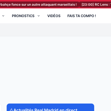
ur un autre attaquant marseillais !
[23:00]
RC Lens : Toppmöller r
PRONOSTICS
VIDÉOS
FAIS TA COMPO !
Actualités Real Madrid en direct