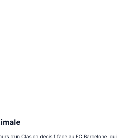
ximale
urs d’un Clasico décisif face au FC Barcelone, qui