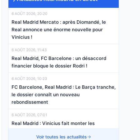
6 AOÛT 2026, 20:20
Real Madrid Mercato : après Diomandé, le
Real annonce une énorme nouvelle pour
Vinicius !
6 AOÛT 2026, 11:43
Real Madrid, FC Barcelone : un désaccord
financier bloque le dossier Rodri !
6 AOÛT 2026, 10:23
FC Barcelone, Real Madrid : Le Barça tranche,
le dossier connaît un nouveau
rebondissement
6 AOÛT 2026, 07:01
Real Madrid : Vinicius fait monter les
enchères, un Argentin file à Rome
Voir toutes les actualités