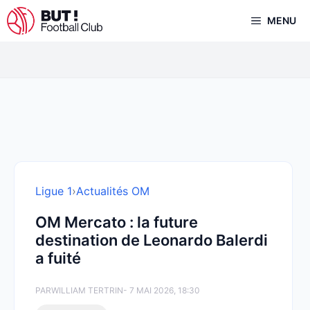
Aller
MENU
au
contenu
Ligue 1
›
Actualités OM
OM Mercato : la future
destination de Leonardo Balerdi
a fuité
PAR
WILLIAM TERTRIN
- 7 MAI 2026, 18:30