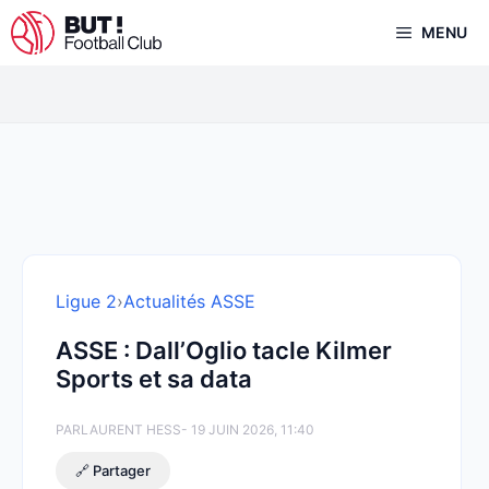
Aller
MENU
au
contenu
Ligue 2
›
Actualités ASSE
ASSE : Dall’Oglio tacle Kilmer
Sports et sa data
PAR
LAURENT HESS
- 19 JUIN 2026, 11:40
🔗 Partager