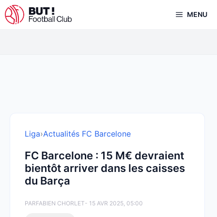
Aller
MENU
au
contenu
Liga
›
Actualités FC Barcelone
FC Barcelone : 15 M€ devraient
bientôt arriver dans les caisses
du Barça
PAR
FABIEN CHORLET
- 15 AVR 2025, 05:00