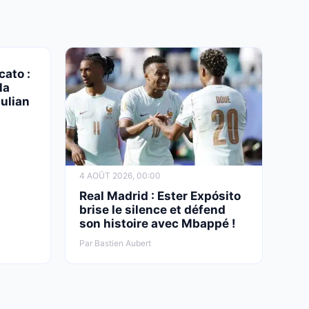
cato :
la
ulian
4 AOÛT 2026, 00:00
Real Madrid : Ester Expósito
brise le silence et défend
son histoire avec Mbappé !
Par Bastien Aubert