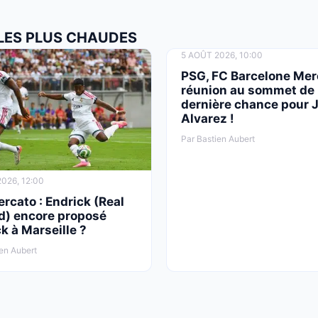
 LES PLUS CHAUDES
5 AOÛT 2026, 10:00
PSG, FC Barcelone Mer
réunion au sommet de 
dernière chance pour J
Alvarez !
Par Bastien Aubert
026, 12:00
cato : Endrick (Real
d) encore proposé
k à Marseille ?
en Aubert