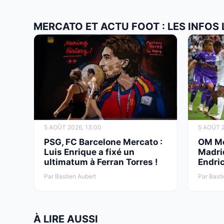
MERCATO ET ACTU FOOT : LES INFOS
5 AOÛT 2026, 13:00
5 AOÛT 2
PSG, FC Barcelone Mercato :
OM Mer
Luis Enrique a fixé un
Madri
ultimatum à Ferran Torres !
Endric
Par Bastien Aubert
Par Basti
À LIRE AUSSI