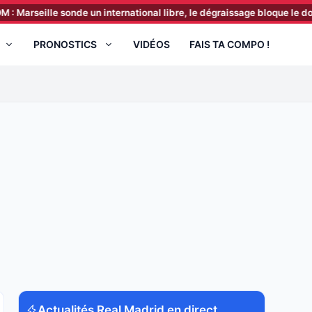
e sonde un international libre, le dégraissage bloque le dossier
[13
PRONOSTICS
VIDÉOS
FAIS TA COMPO !
Actualités Real Madrid en direct