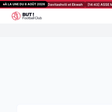
Aller
À LA UNE DU 6 AOÛT 2026
 des annonces sur Davitashvili et Ekwah
[14:43]
ASSE Mercato : les 
au
contenu