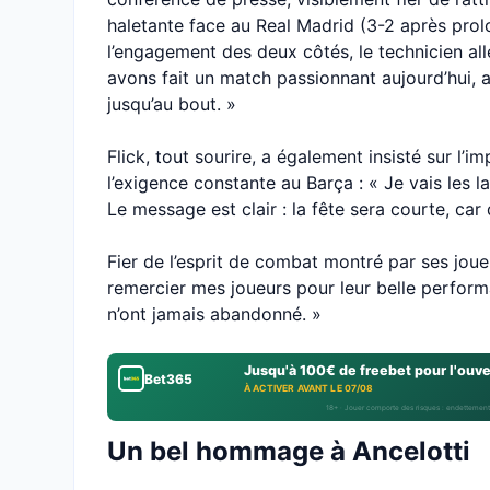
haletante face au Real Madrid (3-2 après prol
l’engagement des deux côtés, le technicien all
avons fait un match passionnant aujourd’hui, 
jusqu’au bout. »
Flick, tout sourire, a également insisté sur l’
l’exigence constante au Barça : « Je vais les la
Le message est clair : la fête sera courte, car 
Fier de l’esprit de combat montré par ses joueu
remercier mes joueurs pour leur belle performa
n’ont jamais abandonné. »
Jusqu'à 100€ de freebet pour l'ouv
Bet365
À ACTIVER AVANT LE 07/08
18+ · Jouer comporte des risques : endettement
Un bel hommage à Ancelotti