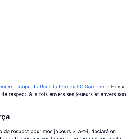
emière Coupe du Roi à la tête du FC Barcelone
, Hansi
 de respect, à la fois envers ses joueurs et envers son
rça
de respect pour mes joueurs », a-t-il déclaré en
titude affichée par ses hommes au terme d’une finale