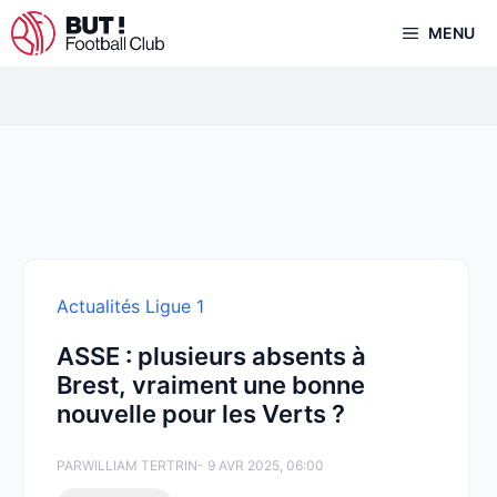
Aller
MENU
au
contenu
Actualités Ligue 1
ASSE : plusieurs absents à
Brest, vraiment une bonne
nouvelle pour les Verts ?
PAR
WILLIAM TERTRIN
- 9 AVR 2025, 06:00