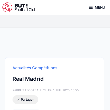
Aller
MENU
au
contenu
Actualités Compétitions
Real Madrid
PAR
BUT ! FOOTBALL CLUB
- 1 JUIL 2020, 15:50
🔗 Partager