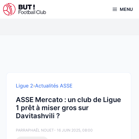
Aller
MENU
au
contenu
Ligue 2
›
Actualités ASSE
ASSE Mercato : un club de Ligue
1 prêt à miser gros sur
Davitashvili ?
PAR
RAPHAËL NOUET
- 16 JUIN 2025, 08:00