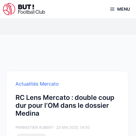
Aller
MENU
au
contenu
Actualités Mercato
RC Lens Mercato : double coup
dur pour l’OM dans le dossier
Medina
PAR
BASTIEN AUBERT
- 23 MAI 2025, 14:00