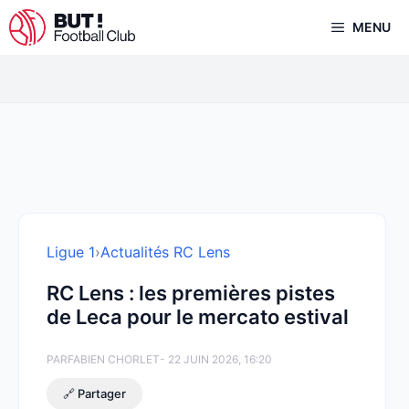
Aller
MENU
au
contenu
Ligue 1
›
Actualités RC Lens
RC Lens : les premières pistes
de Leca pour le mercato estival
PAR
FABIEN CHORLET
- 22 JUIN 2026, 16:20
🔗 Partager