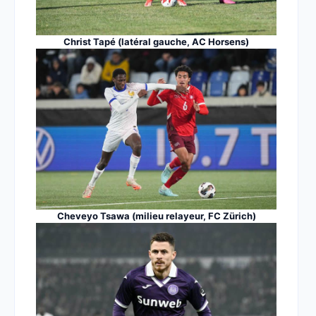
Christ Tapé (latéral gauche, AC Horsens)
Cheveyo Tsawa (milieu relayeur, FC Zürich)