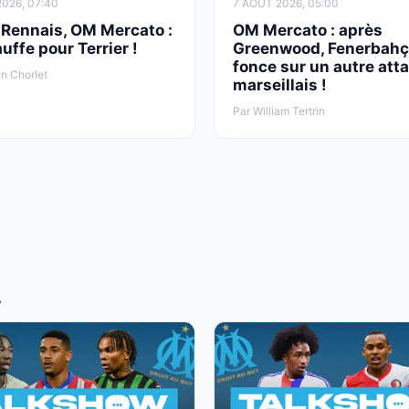
026, 07:40
7 AOÛT 2026, 05:00
 Rennais, OM Mercato :
OM Mercato : après
uffe pour Terrier !
Greenwood, Fenerbah
fonce sur un autre att
n Chorlet
marseillais !
Par William Tertrin
T