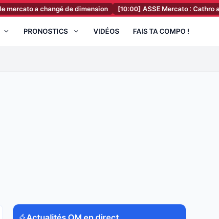
to a changé de dimension
[10:00]
ASSE Mercato : Cathro annonce en
PRONOSTICS
VIDÉOS
FAIS TA COMPO !
Actualités OM en direct