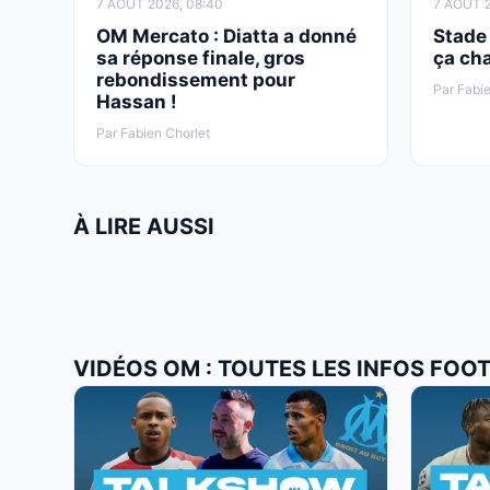
7 AOÛT 2026, 08:40
7 AOÛT 2
OM Mercato : Diatta a donné
Stade
sa réponse finale, gros
ça cha
rebondissement pour
Par Fabie
Hassan !
Par Fabien Chorlet
À LIRE AUSSI
VIDÉOS OM : TOUTES LES INFOS FOO