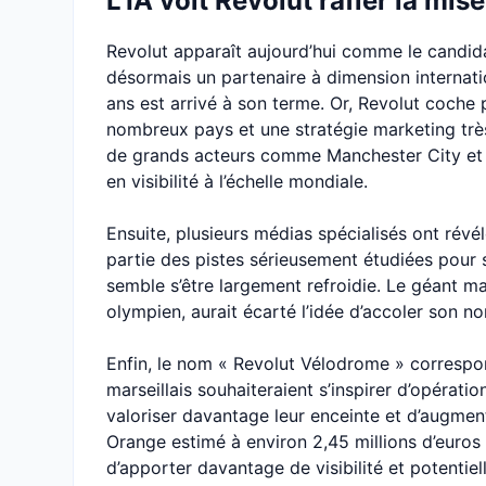
L’IA voit Revolut rafler la mise
Revolut apparaît aujourd’hui comme le candidat
désormais un partenaire à dimension internati
ans est arrivé à son terme. Or, Revolut coch
nombreux pays et une stratégie marketing très
de grands acteurs comme Manchester City et l
en visibilité à l’échelle mondiale.
Ensuite, plusieurs médias spécialisés ont révél
partie des pistes sérieusement étudiées pour
semble s’être largement refroidie. Le géant mar
olympien, aurait écarté l’idée d’accoler son no
Enfin, le nom « Revolut Vélodrome » correspond
marseillais souhaiteraient s’inspirer d’opérat
valoriser davantage leur enceinte et d’augment
Orange estimé à environ 2,45 millions d’euros p
d’apporter davantage de visibilité et potentiel