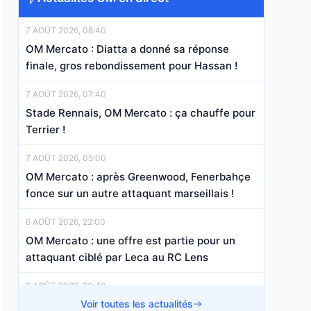
7 AOÛT 2026, 08:40
OM Mercato : Diatta a donné sa réponse
finale, gros rebondissement pour Hassan !
7 AOÛT 2026, 07:40
Stade Rennais, OM Mercato : ça chauffe pour
Terrier !
7 AOÛT 2026, 05:00
OM Mercato : après Greenwood, Fenerbahçe
fonce sur un autre attaquant marseillais !
6 AOÛT 2026, 22:00
OM Mercato : une offre est partie pour un
attaquant ciblé par Leca au RC Lens
6 AOÛT 2026, 20:40
OM Mercato : Aguerd s’est mis d’accord avec
Voir toutes les actualités