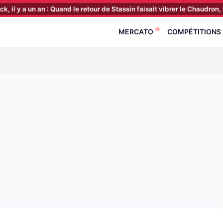
un an : Quand le retour de Stassin faisait vibrer le Chaudron, le merca
MERCATO
COMPÉTITIONS