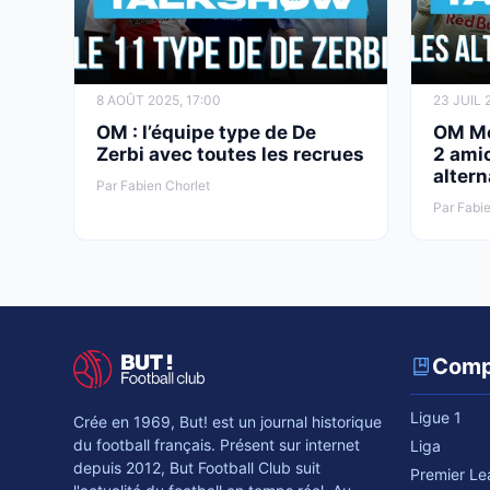
8 AOÛT 2025, 17:00
23 JUIL 
OM : l’équipe type de De
OM Mer
Zerbi avec toutes les recrues
2 amic
altern
Par Fabien Chorlet
Par Fabie
Comp
Ligue 1
Crée en 1969, But! est un journal historique
du football français. Présent sur internet
Liga
depuis 2012, But Football Club suit
Premier L