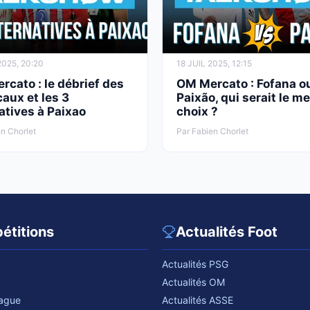
2025, 20:20
18 JUIL 2025, 12:15
cato : le débrief des
OM Mercato : Fofana o
aux et les 3
Paixão, qui serait le me
atives à Paixao
choix ?
n Chorlet
Par Fabien Chorlet
étitions
Actualités Foot
Actualités PSG
Actualités OM
eague
Actualités ASSE