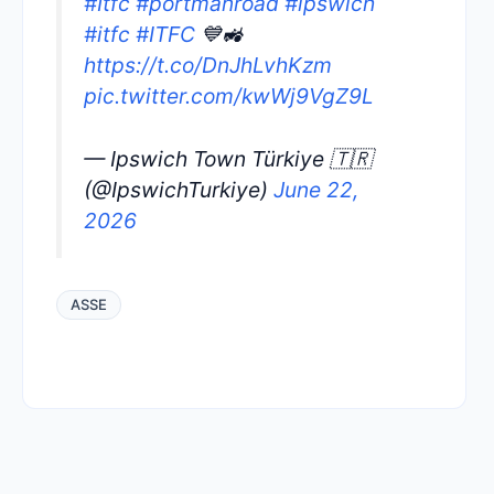
#Itfc
#portmanroad
#ipswich
#itfc
#ITFC
💙🚜
https://t.co/DnJhLvhKzm
pic.twitter.com/kwWj9VgZ9L
— Ipswich Town Türkiye 🇹🇷
(@IpswichTurkiye)
June 22,
2026
ASSE