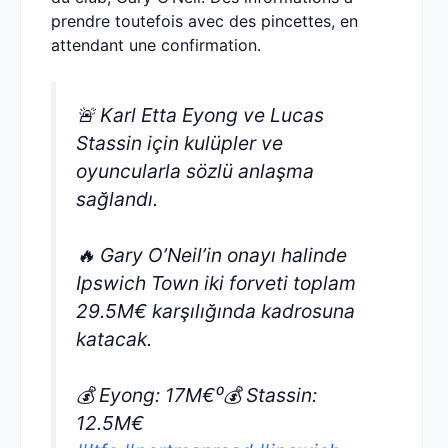
prendre toutefois avec des pincettes, en
attendant une confirmation.
🚨 Karl Etta Eyong ve Lucas
Stassin için kulüpler ve
oyuncularla sözlü anlaşma
sağlandı.
🔥 Gary O’Neil’in onayı halinde
Ipswich Town iki forveti toplam
29.5M€ karşılığında kadrosuna
katacak.
💰 Eyong: 17M€⁰💰 Stassin:
12.5M€