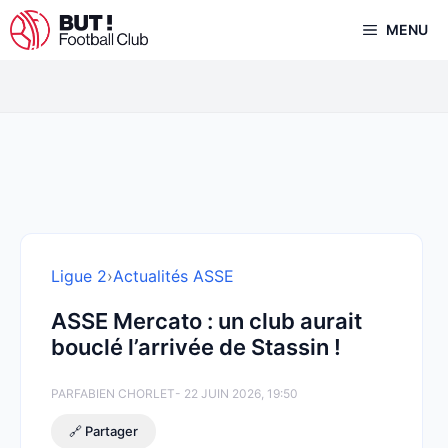
Aller
MENU
au
contenu
Ligue 2
›
Actualités ASSE
ASSE Mercato : un club aurait
bouclé l’arrivée de Stassin !
PAR
FABIEN CHORLET
- 22 JUIN 2026, 19:50
🔗 Partager