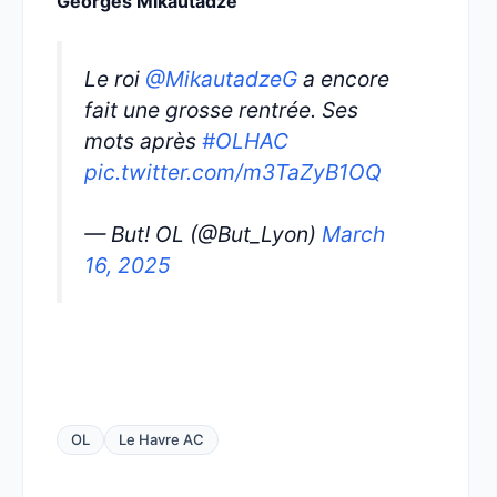
Georges Mikautadze
Le roi
@MikautadzeG
a encore
fait une grosse rentrée. Ses
mots après
#OLHAC
pic.twitter.com/m3TaZyB1OQ
— But! OL (@But_Lyon)
March
16, 2025
OL
Le Havre AC