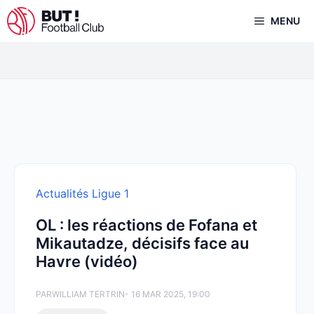
Aller
MENU
au
contenu
Actualités Ligue 1
OL : les réactions de Fofana et
Mikautadze, décisifs face au
Havre (vidéo)
PAR
WILLIAM TERTRIN
- 16 MAR 2025, 19:00