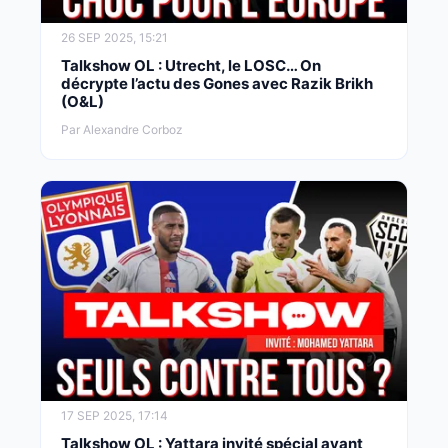
26 SEP 2025, 15:21
Talkshow OL : Utrecht, le LOSC… On
décrypte l’actu des Gones avec Razik Brikh
(O&L)
Par Alexandre Corboz
17 SEP 2025, 17:14
Talkshow OL : Yattara invité spécial avant