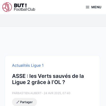
Aller
MENU
au
contenu
Actualités Ligue 1
ASSE : les Verts sauvés de la
Ligue 2 grâce à l’OL ?
PAR
BASTIEN AUBERT
- 24 AVR 2025, 07:40
🔗 Partager