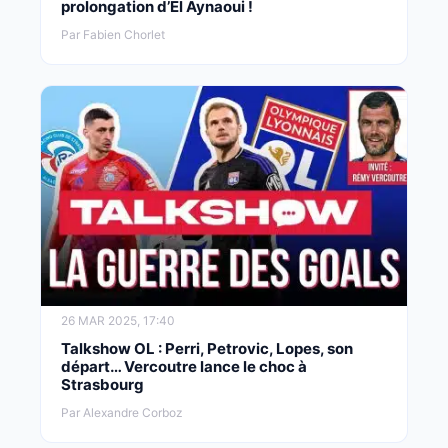
prolongation d’El Aynaoui !
Par Fabien Chorlet
26 MAR 2025, 17:40
Talkshow OL : Perri, Petrovic, Lopes, son
départ… Vercoutre lance le choc à
Strasbourg
Par Alexandre Corboz