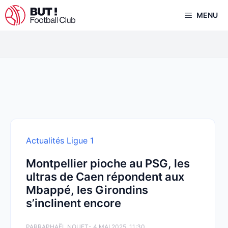
Aller
MENU
au
contenu
Actualités Ligue 1
Montpellier pioche au PSG, les
ultras de Caen répondent aux
Mbappé, les Girondins
s’inclinent encore
PAR
RAPHAËL NOUET
- 4 MAI 2025, 11:30