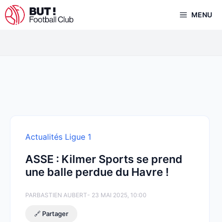
Aller
MENU
au
contenu
Actualités Ligue 1
ASSE : Kilmer Sports se prend
une balle perdue du Havre !
PAR
BASTIEN AUBERT
- 23 MAI 2025, 10:00
🔗 Partager