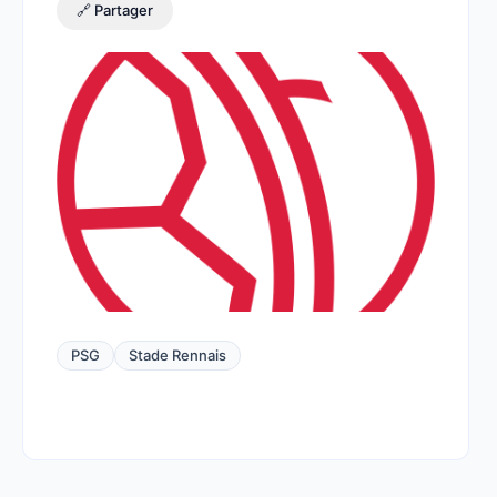
🔗 Partager
PSG
Stade Rennais