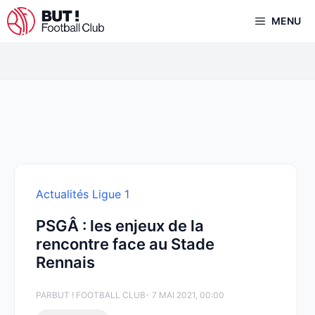
Aller
MENU
au
contenu
Actualités Ligue 1
PSGÂ : les enjeux de la
rencontre face au Stade
Rennais
PAR
BUT ! FOOTBALL CLUB
- 7 MAI 2021, 00:00