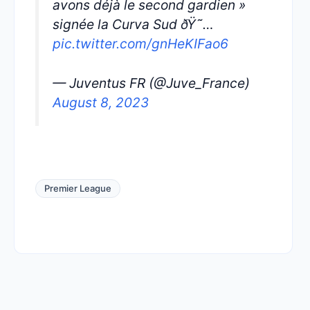
avons déjà le second gardien »
signée la Curva Sud ðŸ˜…
pic.twitter.com/gnHeKIFao6
— Juventus FR (@Juve_France)
August 8, 2023
Premier League