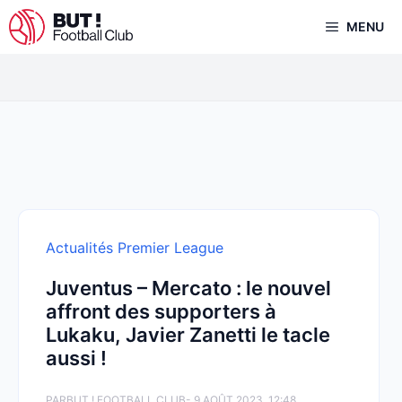
Aller
MENU
au
contenu
Actualités Premier League
Juventus – Mercato : le nouvel
affront des supporters à
Lukaku, Javier Zanetti le tacle
aussi !
PAR
BUT ! FOOTBALL CLUB
- 9 AOÛT 2023, 12:48