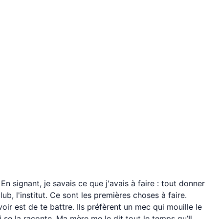
En signant, je savais ce que j'avais à faire : tout donner
club, l'institut. Ce sont les premières choses à faire.
ir est de te battre. Ils préfèrent un mec qui mouille le
 se la raconte. Ma mère me le dit tout le temps qu’Il