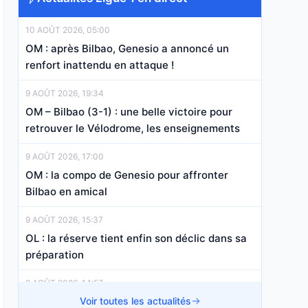
10 AOÛT 2026, 05:00
OM : après Bilbao, Genesio a annoncé un
renfort inattendu en attaque !
9 AOÛT 2026, 19:34
OM – Bilbao (3-1) : une belle victoire pour
retrouver le Vélodrome, les enseignements
9 AOÛT 2026, 17:00
OM : la compo de Genesio pour affronter
Bilbao en amical
9 AOÛT 2026, 15:37
OL : la réserve tient enfin son déclic dans sa
préparation
9 AOÛT 2026, 14:57
OM : Le départ à 25 M€ entre dans sa
Voir toutes les actualités