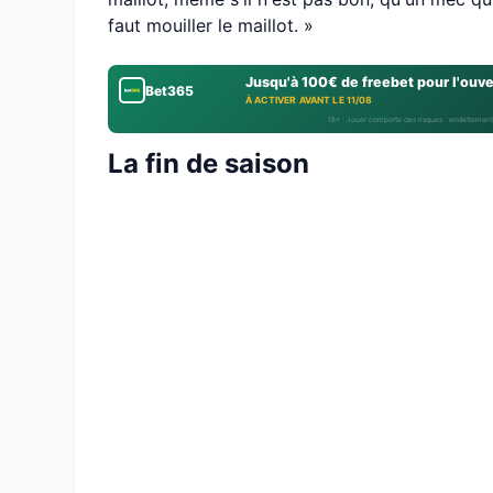
faut mouiller le maillot. »
Jusqu'à 100€ de freebet pour l'ouv
Bet365
À ACTIVER AVANT LE 11/08
18+ · Jouer comporte des risques : endettement
La fin de saison