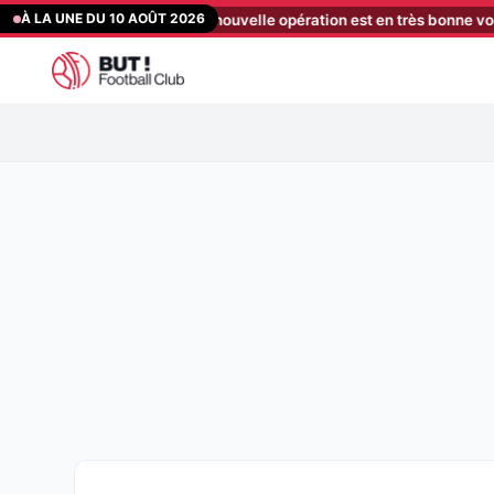
Aller
À LA UNE DU 10 AOÛT 2026
 après Svetlin, une nouvelle opération est en très bonne voie
[05:0
au
contenu