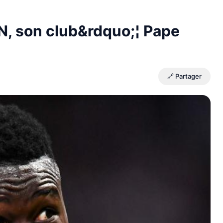
AN, son club&rdquo;¦ Pape
🔗 Partager