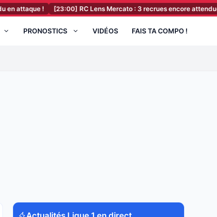
ue !
[23:00]
RC Lens Mercato : 3 recrues encore attendues après I
PRONOSTICS
VIDÉOS
FAIS TA COMPO !
Actualités Ligue 1 en direct