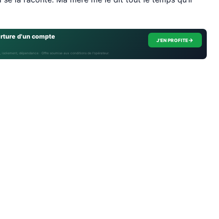
erture d'un compte
→
J'EN PROFITE
, isolement, dépendance · Offre soumise aux conditions de l’opérateur.