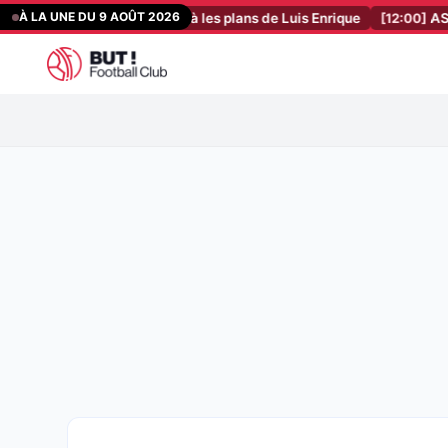
Aller
À LA UNE DU 9 AOÛT 2026
ercoupe change déjà les plans de Luis Enrique
[12:00]
ASSE – L’ana
au
contenu