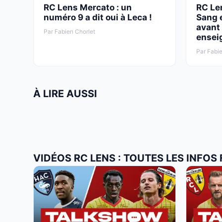
RC Lens Mercato : un
RC Len
numéro 9 a dit oui à Leca !
Sang e
avant 
Par Fabien Chorlet
ensei
Par Fabie
À LIRE AUSSI
VIDÉOS RC LENS : TOUTES LES INFOS