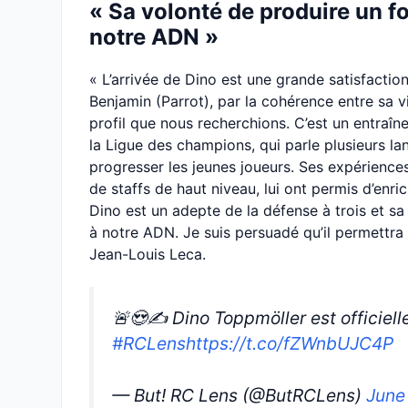
« Sa volonté de produire un fo
notre ADN »
« L’arrivée de Dino est une grande satisfactio
Benjamin (Parrot), par la cohérence entre sa v
profil que nous recherchions. C’est un entraîn
la Ligue des champions, qui parle plusieurs lan
progresser les jeunes joueurs. Ses expérience
de staffs de haut niveau, lui ont permis d’enri
Dino est un adepte de la défense à trois et sa 
à notre ADN. Je suis persuadé qu’il permettra
Jean-Louis Leca.
🚨😍✍️ Dino Toppmöller est officiell
#RCLens
https://t.co/fZWnbUJC4P
— But! RC Lens (@ButRCLens)
June