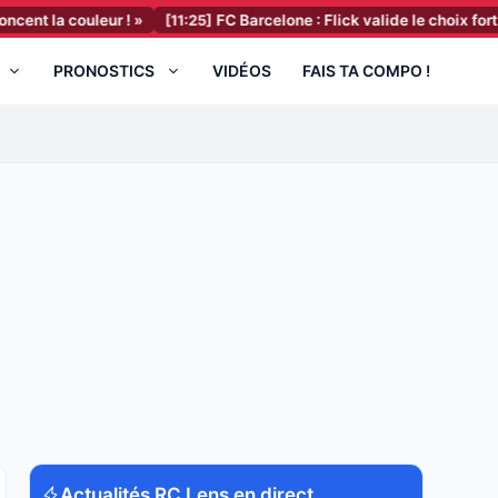
ouleur ! »
[11:25]
FC Barcelone : Flick valide le choix fort de Deco e
PRONOSTICS
VIDÉOS
FAIS TA COMPO !
Actualités RC Lens en direct