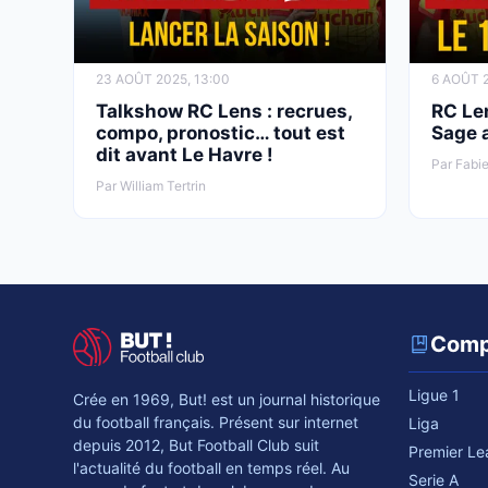
23 AOÛT 2025, 13:00
6 AOÛT 2
Talkshow RC Lens : recrues,
RC Len
compo, pronostic… tout est
Sage 
dit avant Le Havre !
Par Fabie
Par William Tertrin
Comp
Ligue 1
Crée en 1969, But! est un journal historique
du football français. Présent sur internet
Liga
depuis 2012, But Football Club suit
Premier L
l'actualité du football en temps réel. Au
Serie A