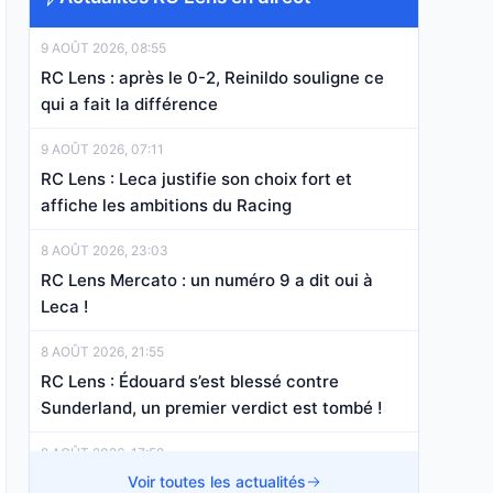
9 AOÛT 2026, 08:55
RC Lens : après le 0-2, Reinildo souligne ce
qui a fait la différence
9 AOÛT 2026, 07:11
RC Lens : Leca justifie son choix fort et
affiche les ambitions du Racing
8 AOÛT 2026, 23:03
RC Lens Mercato : un numéro 9 a dit oui à
Leca !
8 AOÛT 2026, 21:55
RC Lens : Édouard s’est blessé contre
Sunderland, un premier verdict est tombé !
8 AOÛT 2026, 17:59
RC Lens – Sunderland : les Sang et Or
Voir toutes les actualités