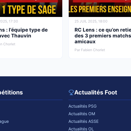
025, 17:30
25 JUIL 2025, 18:00
s : l’équipe type de
RC Lens : ce qu’on reti
avec Thauvin
des 3 premiers match
amicaux
n Chorlet
Par Fabien Chorlet
étitions
Actualités Foot
Actualités PSG
Actualités OM
eague
Actualités ASSE
Actualités OL