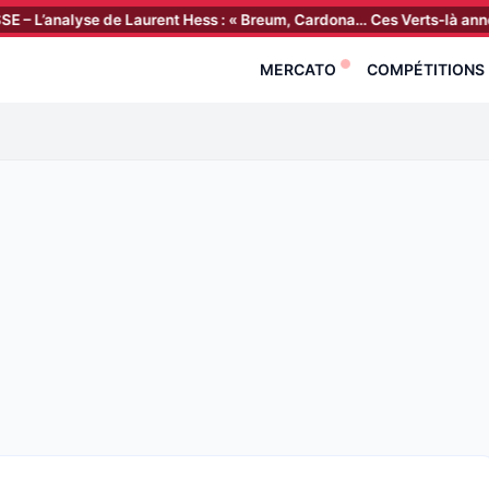
lyse de Laurent Hess : « Breum, Cardona… Ces Verts-là annoncent la c
MERCATO
COMPÉTITIONS