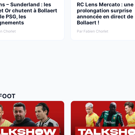
s – Sunderland : les
RC Lens Mercato : une
t Or chutent à Bollaert
prolongation surprise
le PSG, les
annoncée en direct de
gnements
Bollaert !
n Chorlet
Par Fabien Chorlet
 FOOT