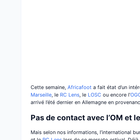
Cette semaine,
Africafoot
a fait état d’un inté
Marseille
, le
RC Lens
, le
LOSC
ou encore l’
OGC
arrivé l’été dernier en Allemagne en provenanc
Pas de contact avec l’OM et l
Mais selon nos informations, l’international bur
et le
RC Lens
lors de ce mercato estival. Déjà i