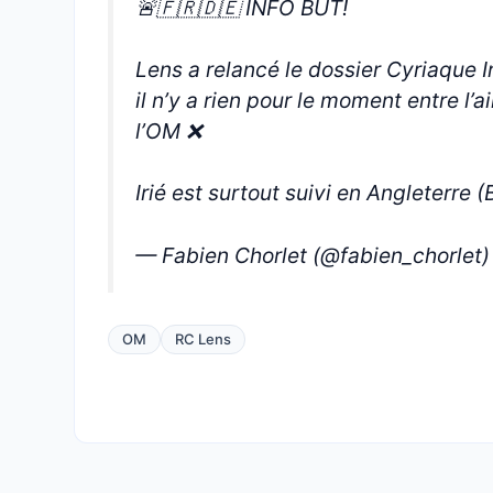
🚨🇫🇷🇩🇪 INFO BUT!
Lens a relancé le dossier Cyriaque Iri
il n’y a rien pour le moment entre l’a
l’OM ❌
Irié est surtout suivi en Angleterre (Brighton, N
— Fabien Chorlet (@fabien_chorlet
OM
RC Lens