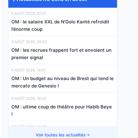
5 AOÛT 2026, 22:27
OM : le salaire XXL de N’Golo Kanté refroidit
l’énorme coup
5 AOÛT 2026, 20:43
OM : les recrues frappent fort et envoient un
premier signal
5 AOÛT 2026, 18:57
OM : Un budget au niveau de Brest qui tend le
mercato de Genesio !
5 AOÛT 2026, 16:00
OM : ultime coup de théâtre pour Habib Beye
!
5 AOÛT 2026, 14:40
OM Mercato : Lago sur le départ, Genesio a
Voir toutes les actualités