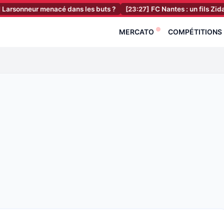
ur menacé dans les buts ?
[23:27]
FC Nantes : un fils Zidane renforc
MERCATO
COMPÉTITIONS