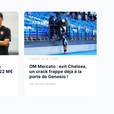
5 AOÛT 2026, 13:20
a
OM Mercato : exit Chelsea,
 222 M€
un crack frappe déjà à la
porte de Genesio !
Par Bastien Aubert