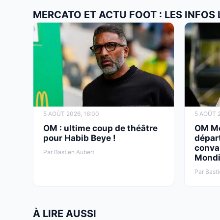
MERCATO ET ACTU FOOT : LES INFOS
5 AOÛT 2026, 16:00
5 AOÛT 2
OM : ultime coup de théâtre
OM Mer
pour Habib Beye !
départ
conva
Par Bastien Aubert
Mondi
Par Basti
À LIRE AUSSI