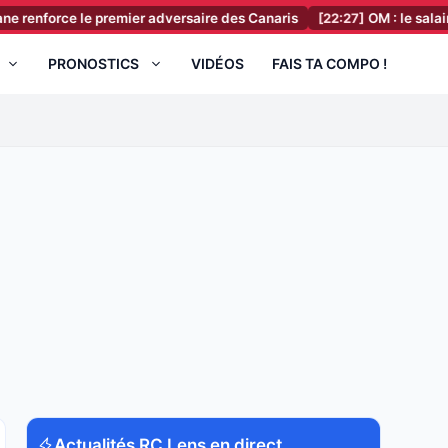
e le premier adversaire des Canaris
[22:27]
OM : le salaire XXL de N
PRONOSTICS
VIDÉOS
FAIS TA COMPO !
Actualités RC Lens en direct