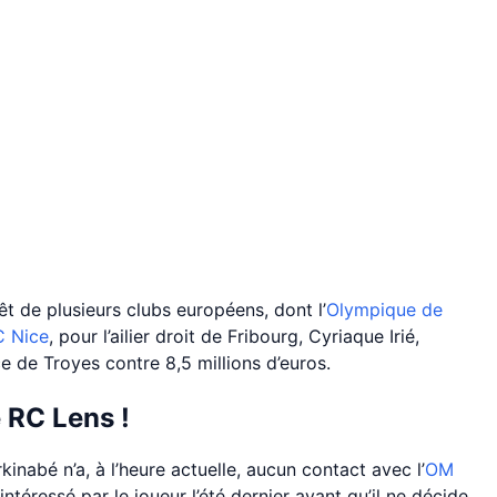
rêt de plusieurs clubs européens, dont l’
Olympique de
 Nice
, pour l’ailier droit de Fribourg, Cyriaque Irié,
e de Troyes contre 8,5 millions d’euros.
e RC Lens !
kinabé n’a, à l’heure actuelle, aucun contact avec l’
OM
ntéressé par le joueur l’été dernier avant qu’il ne décide