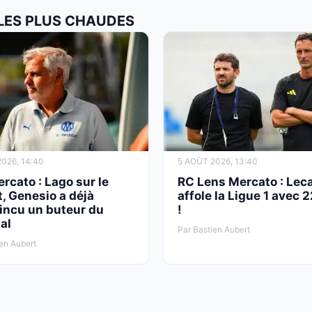
 LES PLUS CHAUDES
026, 14:40
5 AOÛT 2026, 13:40
cato : Lago sur le
RC Lens Mercato : Lec
, Genesio a déjà
affole la Ligue 1 avec
incu un buteur du
!
al
Par Bastien Aubert
en Aubert