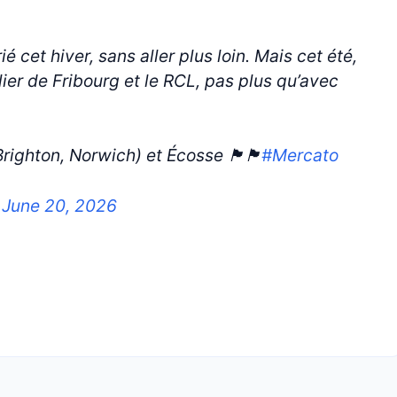
é cet hiver, sans aller plus loin. Mais cet été,
ilier de Fribourg et le RCL, pas plus qu’avec
orwich) et Écosse 🏴󠁧󠁢󠁥󠁮󠁧󠁿🏴󠁧󠁢󠁳󠁣󠁴󠁿
#Mercato
)
June 20, 2026