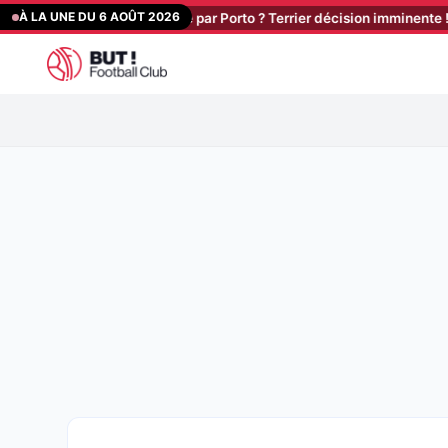
Aller
À LA UNE DU 6 AOÛT 2026
ur : Stassin relancé par Porto ? Terrier décision imminente ! Larsonne
au
contenu