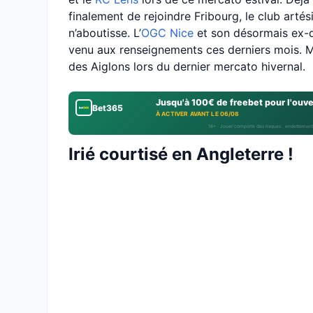
finalement de rejoindre Fribourg, le club artés
n’aboutisse. L’
OGC Nice
et son désormais ex-di
venu aux renseignements ces derniers mois. Ma
des Aiglons lors du dernier mercato hivernal.
Jusqu'à 100€ de freebet pour l'ouv
Bet365
À ACTIVER AVANT LE 06/08
18+ · Jouer comporte des risques : endettement
Irié courtisé en Angleterre !