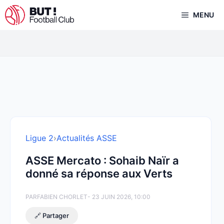
Aller
MENU
au
contenu
Ligue 2
›
Actualités ASSE
ASSE Mercato : Sohaib Naïr a
donné sa réponse aux Verts
PAR
FABIEN CHORLET
- 23 JUIN 2026, 10:00
🔗 Partager