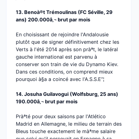
13. Benoà®t Trémoulinas (FC Séville, 29
ans) 200.000â‚¬ brut par mois
En choisissant de rejoindre l'Andalousie
plutôt que de signer définitivement chez les
Verts à l'été 2014 après son pràªt, le latéral
gauche international est parvenu à
conserver son train de vie du Dynamo Kiev.
Dans ces conditions, on comprend mieux
pourquoi à§a a coincé avec l'A.S.S.E”¦
14. Josuha Guilavogui (Wolfsburg, 25 ans)
190.000â‚¬ brut par mois
Pràªté pour deux saisons par l'Atlético
Madrid en Allemagne, le milieu de terrain des
Bleus touche exactement le màªme salaire
que celui qu'il percevait en Espagne à sa