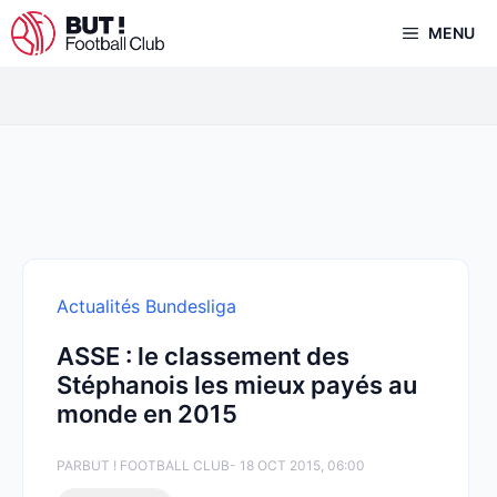
Aller
MENU
au
contenu
Actualités Bundesliga
ASSE : le classement des
Stéphanois les mieux payés au
monde en 2015
PAR
BUT ! FOOTBALL CLUB
- 18 OCT 2015, 06:00