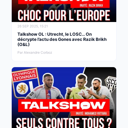
26 SEP 2025, 15:21
Talkshow OL : Utrecht, le LOSC… On
décrypte l’actu des Gones avec Razik Brikh
(O&L)
Par Alexandre Corboz