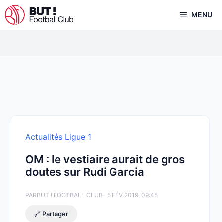
Aller
MENU
au
contenu
Actualités Ligue 1
OM : le vestiaire aurait de gros
doutes sur Rudi Garcia
PAR
BUT ! FOOTBALL CLUB
- 5 FÉV 2019, 09:45
🔗 Partager