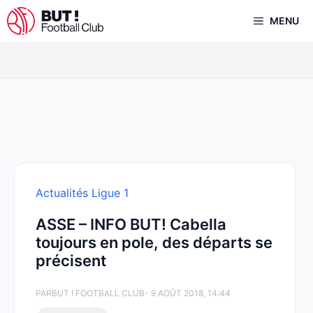
Aller
MENU
au
contenu
Actualités Ligue 1
ASSE – INFO BUT! Cabella
toujours en pole, des départs se
précisent
PAR
BUT ! FOOTBALL CLUB
- 9 AOÛT 2018, 14:44