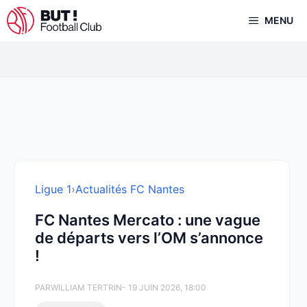
Aller
MENU
au
contenu
Ligue 1
›
Actualités FC Nantes
FC Nantes Mercato : une vague
de départs vers l’OM s’annonce
!
PAR
WILLIAM TERTRIN
- 19 JUIN 2026, 18:00