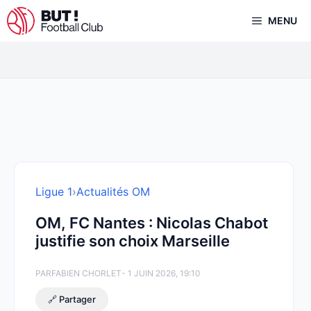
Aller
MENU
au
contenu
Ligue 1
›
Actualités OM
OM, FC Nantes : Nicolas Chabot
justifie son choix Marseille
PAR
FABIEN CHORLET
- 1 JUIN 2026, 19:10
🔗 Partager