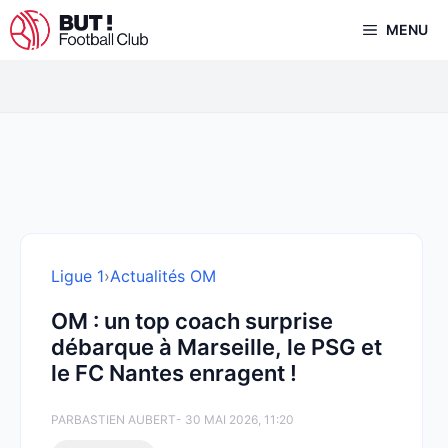
Aller
MENU
au
contenu
Ligue 1
›
Actualités OM
OM : un top coach surprise
débarque à Marseille, le PSG et
le FC Nantes enragent !
PAR
BASTIEN AUBERT
- 30 MAI 2026, 11:20