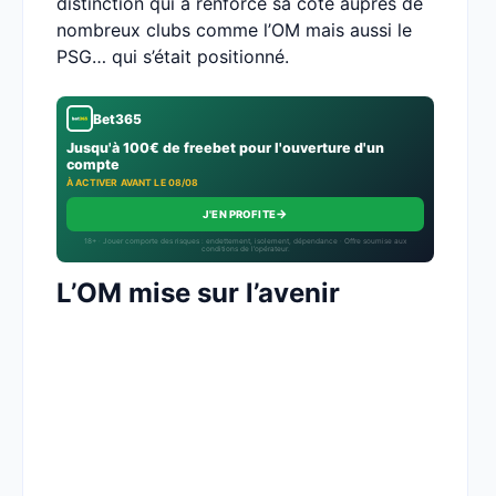
distinction qui a renforcé sa cote auprès de
nombreux clubs comme l’OM mais aussi le
PSG… qui s’était positionné.
Bet365
Jusqu'à 100€ de freebet pour l'ouverture d'un
compte
À ACTIVER AVANT LE 08/08
→
J'EN PROFITE
18+ · Jouer comporte des risques : endettement, isolement, dépendance · Offre soumise aux
conditions de l’opérateur.
L’OM mise sur l’avenir