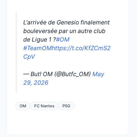
L'arrivée de Genesio finalement
bouleversée par un autre club
de Ligue 1 ?
#OM
#TeamOM
https://t.co/KfZCmS2
CpV
— But! OM (@Butfc_OM)
May
29, 2026
OM
FC Nantes
PSG