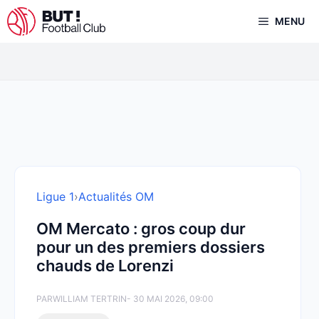
Aller
MENU
au
contenu
Ligue 1
›
Actualités OM
OM Mercato : gros coup dur
pour un des premiers dossiers
chauds de Lorenzi
PAR
WILLIAM TERTRIN
- 30 MAI 2026, 09:00