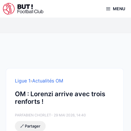
Aller
MENU
au
contenu
Ligue 1
›
Actualités OM
OM : Lorenzi arrive avec trois
renforts !
PAR
FABIEN CHORLET
- 29 MAI 2026, 14:40
🔗 Partager