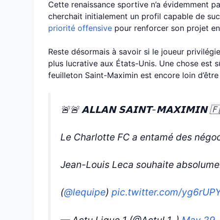
Cette renaissance sportive n’a évidemment pa
cherchait initialement un profil capable de su
priorité offensive
pour renforcer son projet e
Reste désormais à savoir si le joueur privilég
plus lucrative aux États-Unis. Une chose est 
feuilleton Saint-Maximin est encore loin d’êtr
🚨🚨 𝗔𝗟𝗟𝗔𝗡 𝗦𝗔𝗜𝗡𝗧-𝗠𝗔𝗫𝗜𝗠𝗜𝗡 🇫
Le Charlotte FC a entamé des négoci
Jean-Louis Leca souhaite absolument
(
@lequipe
)
pic.twitter.com/yg6rUP
— Actu Ligue 1 (@ActuL1_)
May 29,