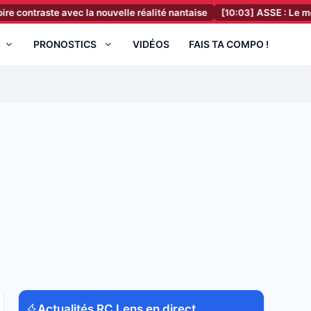
ste avec la nouvelle réalité nantaise
[10:03]
ASSE : Le mercato des 
PRONOSTICS
VIDÉOS
FAIS TA COMPO !
Actualités RC Lens en direct