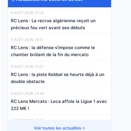
6 AOÛT 2026, 07:21
RC Lens : La recrue algérienne reçoit un
précieux feu vert avant ses débuts
5 AOÛT 2026, 19:21
RC Lens : la défense s’impose comme le
chantier brûlant de la fin du mercato
5 AOÛT 2026, 17:01
RC Lens : la piste Kebbal se heurte déjà à un
double obstacle
5 AOÛT 2026, 13:40
RC Lens Mercato : Leca affole la Ligue 1 avec
222 M€ !
5 AOÛT 2026, 11:40
RC Lens Mercato : à peine arrivé, Titraoui
Voir toutes les actualités