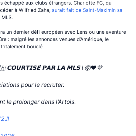
s échappé aux clubs étrangers. Charlotte FC, qui
ccéder à Wilfried Zaha,
aurait fait de Saint-Maximin sa
n MLS.
iera un dernier défi européen avec Lens ou une aventure
sûre : malgré les annonces venues d’Amérique, le
e totalement bouclé.
 𝗖𝗢𝗨𝗥𝗧𝗜𝗦𝗘́ 𝗣𝗔𝗥 𝗟𝗔 𝗠𝗟𝗦 ! 🤯❤️💛
ations pour le recruter.
 le prolonger dans l'Artois.
Y2Jl
 2026