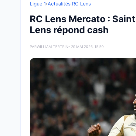
Ligue 1
›
Actualités RC Lens
RC Lens Mercato : Sain
Lens répond cash
PAR
WILLIAM TERTRIN
- 29 MAI 2026, 15:50