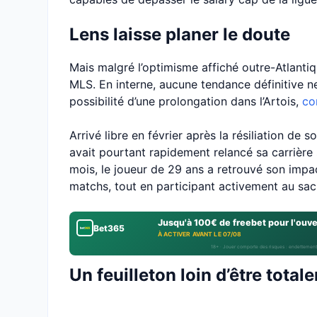
Lens laisse planer le doute
Mais malgré l’optimisme affiché outre-Atlanti
MLS. En interne, aucune tendance définitive ne
possibilité d’une prolongation dans l’Artois,
co
Arrivé libre en février après la résiliation de
avait pourtant rapidement relancé sa carrière
mois, le joueur de 29 ans a retrouvé son impa
matchs, tout en participant activement au sac
Jusqu'à 100€ de freebet pour l'ouv
Bet365
À ACTIVER AVANT LE 07/08
18+ · Jouer comporte des risques : endettement
Un feuilleton loin d’être tota