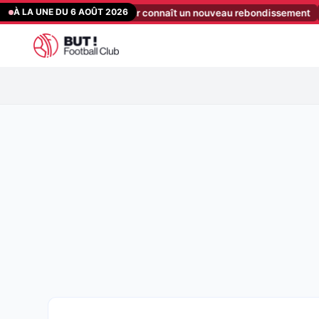
Aller
À LA UNE DU 6 AOÛT 2026
a tranche, le dossier connaît un nouveau rebondissement
[10:08]
Fl
au
contenu