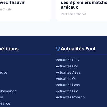
avec Thauvin
des 3 premiers match
amicaux
n Chorlet
Par Fabien Chorlet
étitions
Actualités Foot
Actualités PSG
Actualités OM
eague
Actualités ASSE
Actualités OL
Actualités Lens
 Champions
Actualités Lille
pa
Actualités Monaco
France