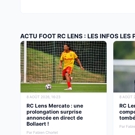
ACTU FOOT RC LENS : LES INFOS LES
8 AOÛT 2026, 16:23
8 AOÛT 2
RC Lens Mercato : une
RC Len
prolongation surprise
compo
annoncée en direct de
tombé
Bollaert !
Par Fabie
Par Fabien Chorlet