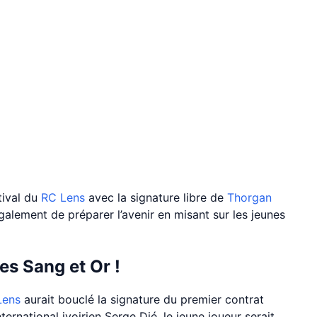
tival du
RC Lens
avec la signature libre de
Thorgan
également de préparer l’avenir en misant sur les jeunes
es Sang et Or !
Lens
aurait bouclé la signature du premier contrat
ternational ivoirien Serge Dié, le jeune joueur serait