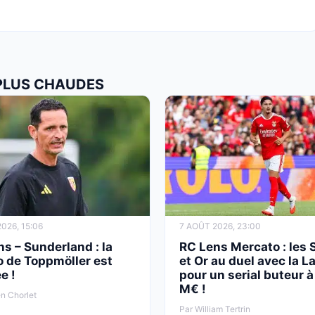
 PLUS CHAUDES
026, 15:06
7 AOÛT 2026, 23:00
s – Sunderland : la
RC Lens Mercato : les 
 de Toppmöller est
et Or au duel avec la L
e !
pour un serial buteur à
M€ !
n Chorlet
Par William Tertrin