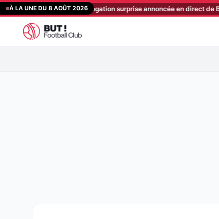
Aller
À LA UNE DU 8 AOÛT 2026
 Mercato : une prolongation surprise annoncée en direct de Bollaert !
au
contenu