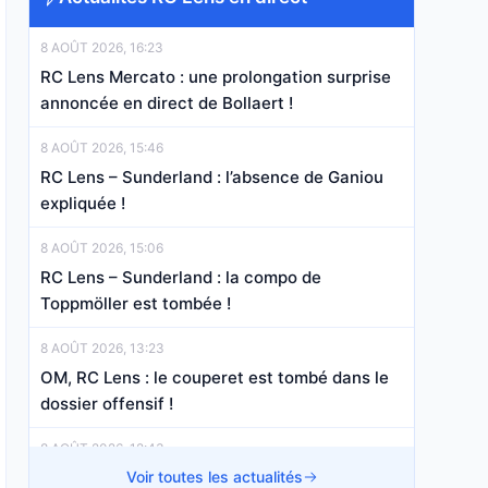
8 AOÛT 2026, 16:23
RC Lens Mercato : une prolongation surprise
annoncée en direct de Bollaert !
8 AOÛT 2026, 15:46
RC Lens – Sunderland : l’absence de Ganiou
expliquée !
8 AOÛT 2026, 15:06
RC Lens – Sunderland : la compo de
Toppmöller est tombée !
8 AOÛT 2026, 13:23
OM, RC Lens : le couperet est tombé dans le
dossier offensif !
8 AOÛT 2026, 12:43
La nouvelle recrue débloque déjà son
Voir toutes les actualités