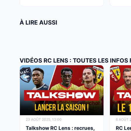
À LIRE AUSSI
VIDÉOS RC LENS : TOUTES LES INFOS
23 AOÛT 2025, 13:00
6 AOÛT 2
Talkshow RC Lens : recrues,
RC Len