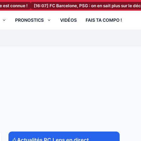
nue !
[16:07]
FC Barcelone, PSG : on en sait plus sur le décès du pè
PRONOSTICS
VIDÉOS
FAIS TA COMPO !
Actualités RC Lens en direct