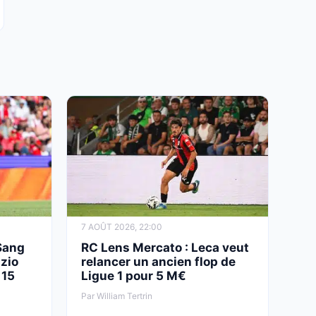
7 AOÛT 2026, 22:00
Sang
RC Lens Mercato : Leca veut
azio
relancer un ancien flop de
 15
Ligue 1 pour 5 M€
Par William Tertrin