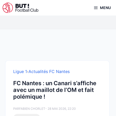
Aller
MENU
au
contenu
Ligue 1
›
Actualités FC Nantes
FC Nantes : un Canari s’affiche
avec un maillot de l’OM et fait
polémique !
PAR
FABIEN CHORLET
- 28 MAI 2026, 22:20