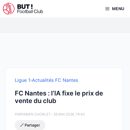
Aller
MENU
au
contenu
Ligue 1
›
Actualités FC Nantes
FC Nantes : l’IA fixe le prix de
vente du club
PAR
FABIEN CHORLET
- 26 MAI 2026, 19:40
🔗 Partager